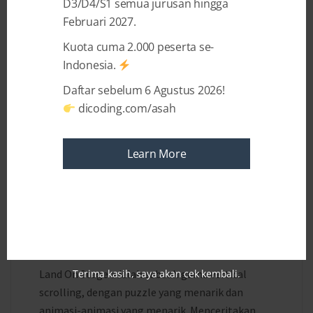
D3/D4/S1 semua jurusan hingga
Februari 2027.
Kuota cuma 2.000 peserta se-
Indonesia.
Daftar sebelum 6 Agustus 2026!
dicoding.com/asah
Learn More
11 YEARS AGO
BY
ADRIANUS YOZA APRILIO
Featured : Land on Stage
Land On Stage adalah sebuah game vertical
Terima kasih, saya akan cek kembali.
scrolling, dengan puzzle yang menarik dan
animasi-animasi yang menarik. Menceritakan