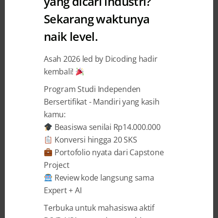
yang dicari industri?
Sekarang waktunya
naik level.
Asah 2026 led by Dicoding hadir
11 YEARS AGO
BY
ADRIANUS YOZA APRILIO
kembali!
Educa Studio : Tentang
Program Studi Independen
Produktivitas dan Jutaan User
Bersertifikat - Mandiri yang kasih
kamu:
Oleh : ANDI TARU NNW – CEO Educa Studio
Beasiswa senilai Rp14.000.000
Ketika saya diminta untuk menulis tentang
Konversi hingga 20 SKS
bagaimana Educa Studio membuat lebih dari 100
Portofolio nyata dari Capstone
game edukasi dalam waktu 1 tahun, saya
Project
langsung mengambil catatan saya yang
Review kode langsung sama
tersimpan rapi. Perlu diketahui sebelumnya,
Expert + AI
produktivitas memang menjadi core value dari
Educa Studio. Di beberapa seminar ...
Terbuka untuk mahasiswa aktif