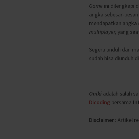
Game
ini dilengkapi
angka sebesar-besarn
mendapatkan angka s
multiplayer,
yang saa
Segera unduh dan m
sudah bisa diunduh di
Oniki
adalah salah sa
Dicoding
bersama
Int
Disclaimer
: Artikel r