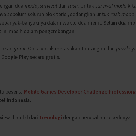
 dengan dua
mode
,
survival
dan
rush
. Untuk
survival mode
kit
ya sebelum seluruh blok terisi, sedangkan untuk
rush mode
ebanyak-banyaknya dalam waktu dua menit. Selain dua mo
t ini masih dalam pengembangan.
ainkan
game
Oniki untuk merasakan tantangan dan
puzzle
ya
 Google Play secara gratis.
tu peserta
Mobile Games Developer Challenge Professiona
el Indonesia.
eview diambil dari
Trenologi
dengan perubahan seperlunya.