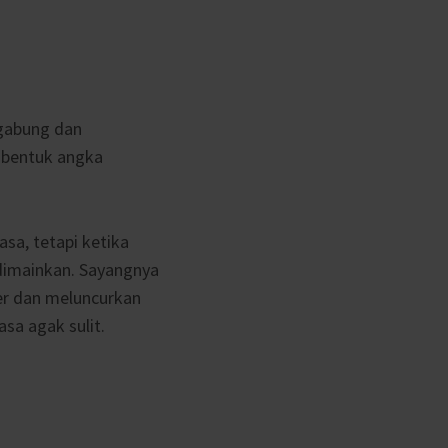
rgabung dan
mbentuk angka
asa, tetapi ketika
dimainkan. Sayangnya
er dan meluncurkan
asa agak sulit.