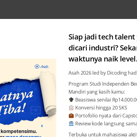
Siap jadi tech talent
dicari industri? Sek
waktunya naik level
News
Asah 2026 led by Dicoding had
Oniki : 
Program Studi Independen Bers
Mandiri yang kasih kamu:
Kombina
Beasiswa senilai Rp14.000.
Konversi hingga 20 SKS
Adrianu
Portofolio nyata dari Capst
Review kode langsung sama 
Terbuka untuk mahasiswa akti
BAGIKAN