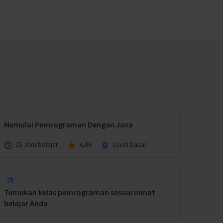
Memulai Pemrograman Dengan Java
15 Jam belajar
4,86
Level Dasar
Temukan kelas pemrograman sesuai minat
belajar Anda