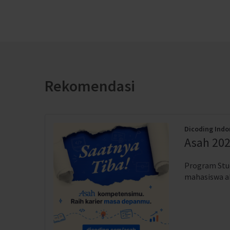
Rekomendasi
Dicoding Indo
Asah 202
Program Stud
mahasiswa akt