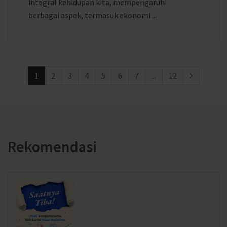
integral kehidupan kita, mempengaruhi
berbagai aspek, termasuk ekonomi ...
1
2
3
4
5
6
7
...
12
Rekomendasi