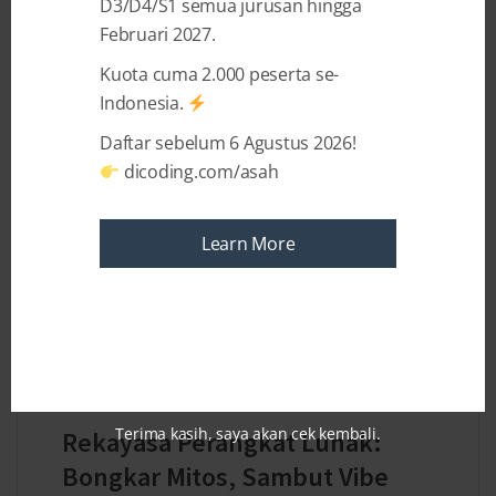
didukung oleh Dicoding. 33 komunitas terpilih ini
D3/D4/S1 semua jurusan hingga
...
Februari 2027.
Kuota cuma 2.000 peserta se-
Indonesia.
Daftar sebelum 6 Agustus 2026!
dicoding.com/asah
Learn More
ABOUT A YEAR AGO
BY
ADRIANUS YOZA APRILIO
Terima kasih, saya akan cek kembali.
Rekayasa Perangkat Lunak:
Bongkar Mitos, Sambut Vibe