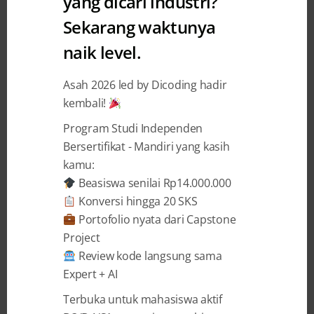
yang dicari industri?
Sekarang waktunya
naik level.
Asah 2026 led by Dicoding hadir
ABOUT A YEAR AGO
BY
ADRIANUS YOZA APRILIO
kembali!
Dicoding DevCommunity Batch
Program Studi Independen
2: 8 Komunitas Telah Terpilih
Bersertifikat - Mandiri yang kasih
kamu:
Selamat! Setelah melalui proses seleksi,
Beasiswa senilai Rp14.000.000
Dicoding dengan bangga mengumumkan
Konversi hingga 20 SKS
tambahan 8 komunitas yang terpilih untuk
Portofolio nyata dari Capstone
Dicoding DevCommunity Batch 2. Program ini
Project
merupakan wujud komitmen Dicoding untuk
Review kode langsung sama
mendukung pertumbuhan ekosistem developer
Expert + AI
di seluruh Indonesia. Hal ini menambah jumlah
DevCommunity menjadi 33 komunitas yang akan
Terbuka untuk mahasiswa aktif