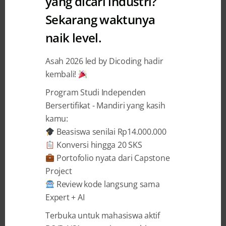
yang dicari industri?
Peluang Terbuka Lebar di Era
Sekarang waktunya
Serba AI
naik level.
Adrianus Yoza Aprilio
14 November 2024
Asah 2026 led by Dicoding hadir
kembali!
Program Studi Independen
BAGIKAN
Bersertifikat - Mandiri yang kasih
kamu:
Beasiswa senilai Rp14.000.000
Konversi hingga 20 SKS
Portofolio nyata dari Capstone
Potensi kecerdasan buatan (AI) begitu besar
Project
di era modern ini.
Riset McKinsey
Review kode langsung sama
menunjukkan 72% bisnis global
telah
Expert + AI
menggunakan AI dalam setidaknya satu
Terbuka untuk mahasiswa aktif
fungsi bisnisnya. Lebih banyak perusahaan