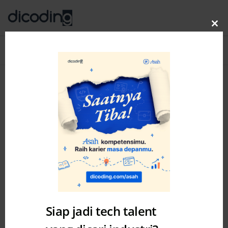
Clo
thi
Blog
MENU
mo
Siap jadi tech talent
Artificial Intelligence
Lintasarta