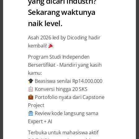
yang dicari industri?
Sekarang waktunya
naik level.
7 MONTHS AGO
BY
DICODING INDONESIA
Mengenal Perusahaan Data
Asah 2026 led by Dicoding hadir
kembali!
Center Indonesia Terbesar
Program Studi Independen
Data Center Indonesia semakin penting bagi
Bersertifikat - Mandiri yang kasih
transformasi digital perusahaan lokal dan
kamu:
internasional; artikel ini menjelaskan pemain,
Beasiswa senilai Rp14.000.000
layanan, dan faktor penilaian utama. Alasan
Konversi hingga 20 SKS
Perusahaan Membutuhkan Data Center Modern
Portofolio nyata dari Capstone
Perusahaan butuh data center modern karena
Project
tuntutan bisnis sekarang tidak lagi sekadar “bisa
Review kode langsung sama
online”. Kamu harus jelas mendefinisikan
Expert + AI
kebutuhan: tingkat availability yang diinginkan,
Terbuka untuk mahasiswa aktif
...