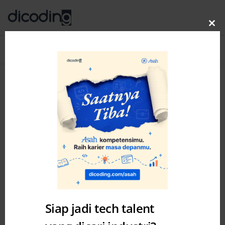
Clo
thi
Blog
MENU
mo
Category: News
Siap jadi tech talent