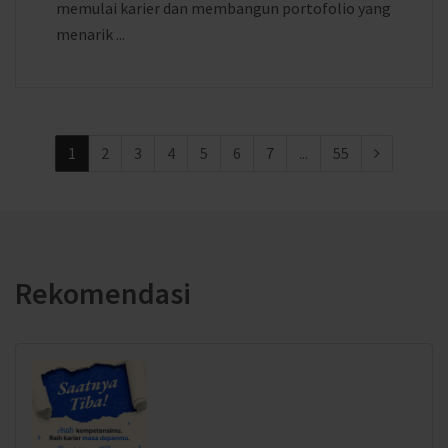
memulai karier dan membangun portofolio yang
menarik ...
1
2
3
4
5
6
7
...
55
Rekomendasi