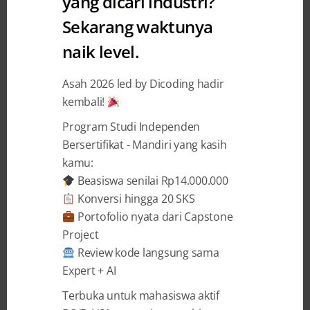
yang dicari industri?
Sekarang waktunya
naik level.
Sebagai wujud kepedulian terhadap jumlah
populasi burung Jalak Bali yang semakin
Asah 2026 led by Dicoding hadir
berkurang, Miracle Gates Studio
kembali!
meluncurkan permainan dengan judul
Program Studi Independen
“Adventure Of Jalak”. Miracle Gates Studio
Bersertifikat - Mandiri yang kasih
yang berangotakan Ferry, Ghany, Ilham, dan
kamu:
Orlando adalah salah satu hasil binaan
Beasiswa senilai Rp14.000.000
inkubator bisnis STMIK Primakara Bali yang
Konversi hingga 20 SKS
merupakan program unggulan untuk
Portofolio nyata dari Capstone
Project
membimbing dan memfasilitasi mahasiswa
Review kode langsung sama
dalam membangun usaha mereka di bidang
Expert + AI
teknologi. Miracle Gates Studio juga
dinobatkan sebagai
salah satu startup
Terbuka untuk mahasiswa aktif