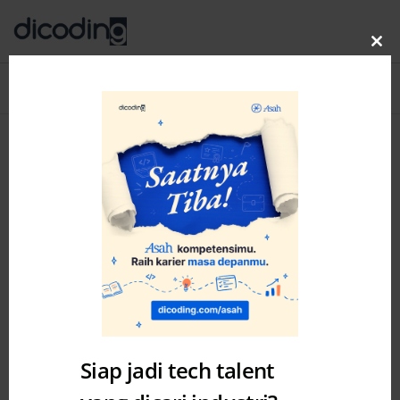
Clo
thi
Blog
MENU
mo
Posts by: Limya Oktavianni
Siap jadi tech talent