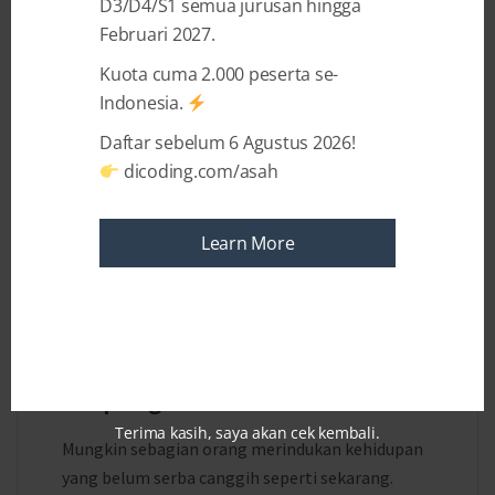
D3/D4/S1 semua jurusan hingga
Februari 2027.
Kuota cuma 2.000 peserta se-
Indonesia.
Daftar sebelum 6 Agustus 2026!
dicoding.com/asah
Learn More
3 YEARS AGO
BY
LIMYA OKTAVIANNI
Teknologi Baru yang
Berpengaruh di Dunia
Terima kasih, saya akan cek kembali.
Mungkin sebagian orang merindukan kehidupan
yang belum serba canggih seperti sekarang.