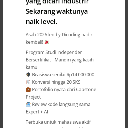
yang dicari industri?
Sekarang waktunya
naik level.
3 YEARS AGO
BY
LIMYA OKTAVIANNI
Matematika dan Informatika,
Asah 2026 led by Dicoding hadir
kembali!
Bagaimana Hubungannya?
Program Studi Independen
Pernahkah kamu mendengar bahwa bidang ilmu
Bersertifikat - Mandiri yang kasih
matematika dan informatika saling berkaitan?
kamu:
Salah satu cabang dalam ilmu matematika yang
Beasiswa senilai Rp14.000.000
berkaitan dengan informatika adalah kalkulus.
Konversi hingga 20 SKS
Sebenarnya bagaimana keterkaitan antara dua
Portofolio nyata dari Capstone
bidang ilmu tersebut? Mari simak dalam artikel
Project
berikut. Sejarah Informatika Istilah informatik
Review kode langsung sama
pertama kali digunakan pada tahun 1956 oleh
Expert + AI
seorang teknisi Helmut ...
Terbuka untuk mahasiswa aktif