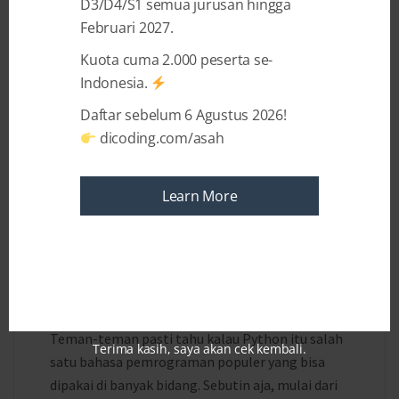
D3/D4/S1 semua jurusan hingga
Februari 2027.
Kuota cuma 2.000 peserta se-
Indonesia.
Daftar sebelum 6 Agustus 2026!
dicoding.com/asah
Learn More
2 YEARS AGO
BY
FIKRI HELMI SETIAWAN
Tutorial Membuat Web Scraper
Sederhana dengan Python
Teman-teman pasti tahu kalau Python itu salah
Terima kasih, saya akan cek kembali.
satu bahasa pemrograman populer yang bisa
dipakai di banyak bidang. Sebutin aja, mulai dari