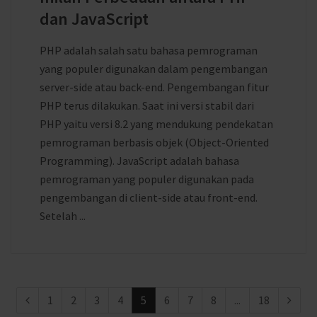
dan JavaScript
PHP adalah salah satu bahasa pemrograman
yang populer digunakan dalam pengembangan
server-side atau back-end. Pengembangan fitur
PHP terus dilakukan. Saat ini versi stabil dari
PHP yaitu versi 8.2 yang mendukung pendekatan
pemrograman berbasis objek (Object-Oriented
Programming). JavaScript adalah bahasa
pemrograman yang populer digunakan pada
pengembangan di client-side atau front-end.
Setelah ...
1
2
3
4
5
6
7
8
...
18