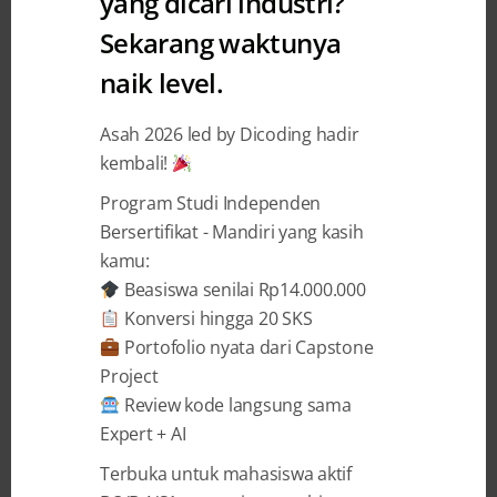
yang dicari industri?
Sekarang waktunya
naik level.
2 YEARS AGO
BY
GILANG RAMADHAN
Cara Mudah Membuat Aplikasi
Asah 2026 led by Dicoding hadir
kembali!
Sederhana untuk Pemula
Program Studi Independen
Sebagai penggiat IT, membuat aplikasi adalah
Bersertifikat - Mandiri yang kasih
hal yang menantang untuk dilakukan. Terlebih
kamu:
jika kamu belum familier dengan cara membuat
Beasiswa senilai Rp14.000.000
aplikasi atau bahkan belum pernah membuat
Konversi hingga 20 SKS
sama sekali. Kini, tak perlu khawatir karena
Portofolio nyata dari Capstone
dalam blog ini, kamu akan mampu mewujudkan
Project
ide dalam bentuk aplikasi. Yuk, langsung saja
Review kode langsung sama
simak detailnya dalam blog ...
Expert + AI
Terbuka untuk mahasiswa aktif