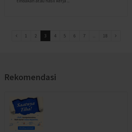
tindakan atau hasil kerja ...
1
2
3
4
5
6
7
...
18
Rekomendasi