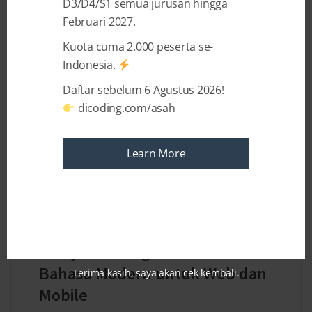
D3/D4/S1 semua jurusan hingga
Februari 2027.
Kuota cuma 2.000 peserta se-
Indonesia.
Daftar sebelum 6 Agustus 2026!
dicoding.com/asah
Learn More
11 MONTHS AGO
BY
DICODING INDONESIA
Belajar Pemrograman Rust:
Bahasa Modern untuk Web dan
Terima kasih, saya akan cek kembali.
Mobile