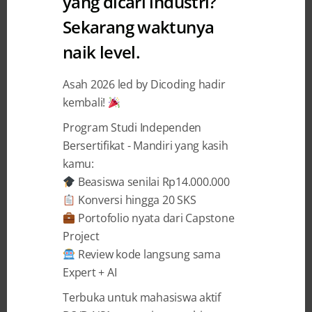
yang dicari industri?
Sekarang waktunya
naik level.
11 MONTHS AGO
BY
DICODING INDONESIA
Optimasi Performa Mobile
Asah 2026 led by Dicoding hadir
kembali!
dengan Flutter atau React
Native
Program Studi Independen
Bersertifikat - Mandiri yang kasih
work iniDalam dunia pengembangan aplikasi
kamu:
mobile, performa adalah segalanya. Nggak
Beasiswa senilai Rp14.000.000
peduli seberapa keren tampilan aplikasimu,
Konversi hingga 20 SKS
kalau lola alias loading lama, pengguna bisa
Portofolio nyata dari Capstone
langsung uninstall tanpa pikir panjang. Nah, dua
Project
framework yang sering jadi andalan dalam
Review kode langsung sama
membangun aplikasi mobile saat ini adalah
Expert + AI
Flutter dan React Native. Keduanya punya
Terbuka untuk mahasiswa aktif
kelebihan masing-masing, tapi ...