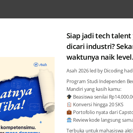
Siap jadi tech talent
dicari industri? Sek
waktunya naik level
SIB Kampus Mer
Asah 2026 led by Dicoding had
“Untuk J
Program Studi Independen Bers
Mandiri yang kasih kamu:
Kita Tid
Beasiswa senilai Rp14.000.
Karya Ki
Konversi hingga 20 SKS
Portofolio nyata dari Capst
Review kode langsung sama 
Audrey 
Terbuka untuk mahasiswa akti