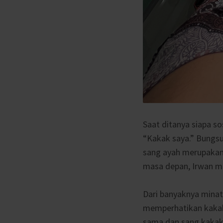
Saat ditanya siapa s
“Kakak saya.” Bungsu 
sang ayah merupakan
masa depan, Irwan me
Dari banyaknya minat 
memperhatikan kakakn
sama dan sang kaka