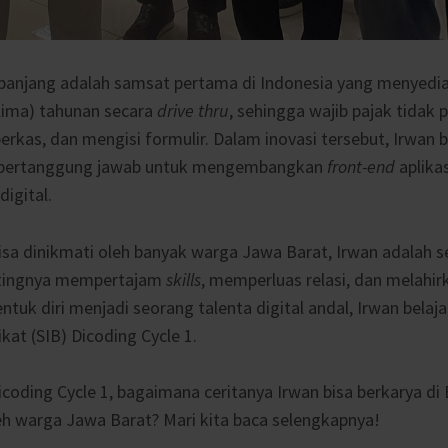
panjang adalah samsat pertama di Indonesia yang menyedi
lima) tahunan secara
drive thru
, sehingga wajib pajak tidak 
kas, dan mengisi formulir. Dalam inovasi tersebut, Irwan 
bertanggung jawab untuk mengembangkan
front-end
aplika
digital.
isa dinikmati oleh banyak warga Jawa Barat, Irwan adalah
tingnya mempertajam
skills
, memperluas relasi, dan melahir
uk diri menjadi seorang talenta digital andal, Irwan belaja
kat (SIB) Dicoding Cycle 1.
icoding Cycle 1, bagaimana ceritanya Irwan bisa berkarya d
leh warga Jawa Barat? Mari kita baca selengkapnya!