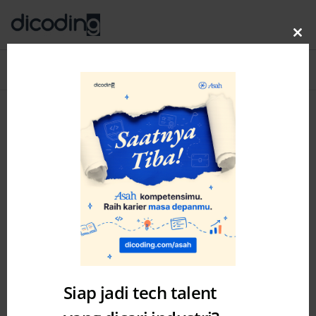
Clo
thi
Blog
MENU
mo
Siap jadi tech talent