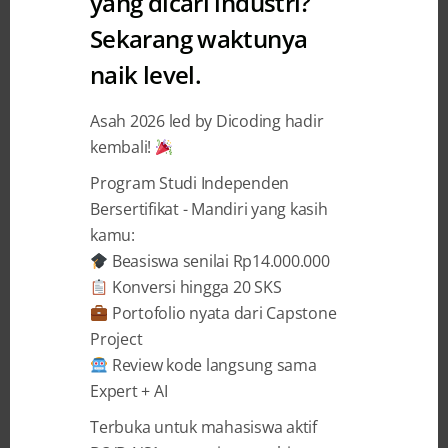
yang dicari industri?
#ceritadicoding : Story of
Sekarang waktunya
Dicoding
naik level.
Dicoding
secara resmi diluncurkan tanggal 5 Januari 2015
Asah 2026 led by Dicoding hadir
untuk menjembatani developer Indonesia dengan kebutuhan
kembali!
dan permintaan pasar yang semakin kompetitif. Melalui
Program Studi Independen
keempat pilar:
challenge, event, academy,
dan
jobs
,
dicoding
Bersertifikat - Mandiri yang kasih
secara giat bekerja untuk mewujudkan misinya
kamu:
Beasiswa senilai Rp14.000.000
menumbuhkembangkan ekosistem industri IT di Indonesia
Konversi hingga 20 SKS
dengan mengasah talenta terbaik menghasilkan produk
Portofolio nyata dari Capstone
teknologi unggul yang mampu bersaing di pasar lokal
Project
maupun global.
Review kode langsung sama
Expert + AI
BACA SELENGKAPNYA →
Terbuka untuk mahasiswa aktif