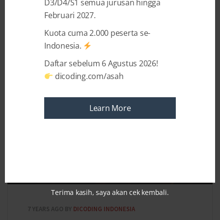
D3/D4/S1 semua jurusan hingga
Februari 2027.
Kuota cuma 2.000 peserta se-
Recent Posts
Indonesia.
Daftar sebelum 6 Agustus 2026!
dicoding.com/asah
Learn More
Terima kasih, saya akan cek kembali.
7 YEARS AGO
BY
DICODING INDONESIA