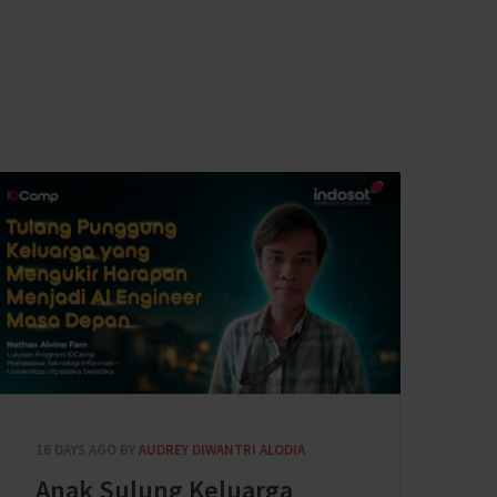
16 DAYS AGO
BY
AUDREY DIWANTRI ALODIA
Anak Sulung Keluarga