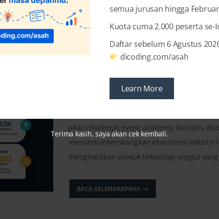
semua jurusan hingga Februar
Kuota cuma 2.000 peserta se-
Daftar sebelum 6 Agustus 2026
dicoding.com/asah
#ceritadicoding : Story 
Learn More
Dicoding
secara resmi diluncurkan tanggal 5
Indonesia dengan kebutuhan dan permintaan
pilar:
challenge, event, academy,
dan
jobs
,
dic
Terima kasih, saya akan cek kembali.
menumbuhkembangkan ekosistem industri IT 
menghasilkan produk teknologi unggul yang 
BACA SELENGKAPNYA →