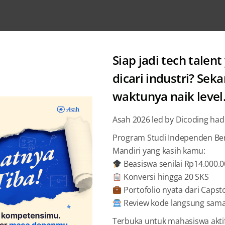
Siap jadi tech talent
dicari industri? Sek
waktunya naik level
Asah 2026 led by Dicoding had
Program Studi Independen Bers
arirmu Sebagai Developer Pr
Mandiri yang kasih kamu:
Beasiswa senilai Rp14.000.
Konversi hingga 20 SKS
i negeri sendiri dengan belajar langsung dari para inovator
Portofolio nyata dari Capst
Review kode langsung sama 
Terbuka untuk mahasiswa akti