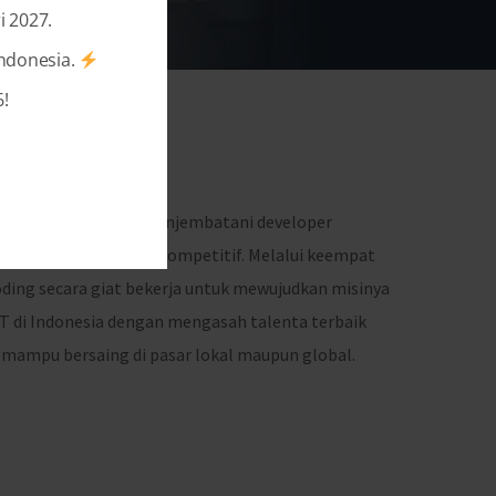
i 2027.
Indonesia.
!
of Dicoding
 Januari 2015 untuk menjembatani developer
 pasar yang semakin kompetitif. Melalui keempat
oding secara giat bekerja untuk mewujudkan misinya
di Indonesia dengan mengasah talenta terbaik
mampu bersaing di pasar lokal maupun global.