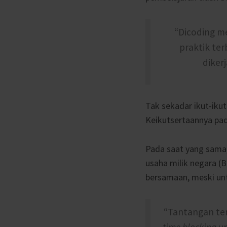
“Dicoding m
praktik terb
diker
Tak sekadar ikut-ikut
Keikutsertaannya pa
Pada saat yang sama,
usaha milik negara (
bersamaan, meski un
“Tantangan ter
time blocking
un