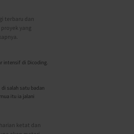
gi terbaru dan
ri proyek yang
kapnya.
 intensif di Dicoding.
 di salah satu badan
mua itu ia jalani
harian ketat dan
upa akan materi,