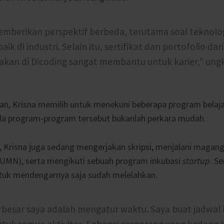
emberikan perspektif berbeda, terutama soal teknolo
aik di industri. Selain itu, sertifikat dan portofolio da
jakan di Dicoding sangat membantu untuk karier,” ung
an, Krisna memilih untuk menekuni beberapa program belajar
da program-program tersebut bukanlah perkara mudah.
 Krisna juga sedang mengerjakan skripsi, menjalani magang
BUMN), serta mengikuti sebuah program inkubasi
startup
. Se
tuk mendengarnya saja sudah melelahkan.
besar saya adalah mengatur waktu. Saya buat jadwal 
tuk semua aktivitas. Sebagai seseorang yang kadang l