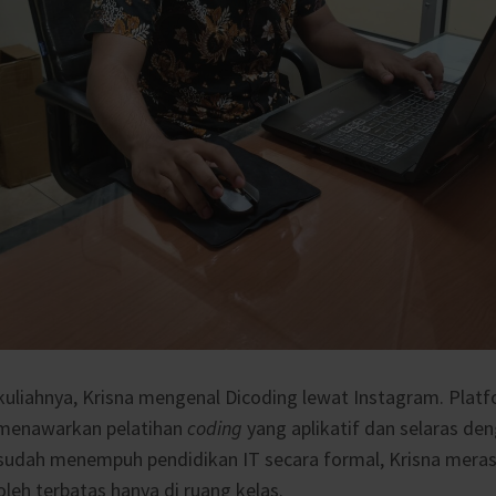
 kuliahnya, Krisna mengenal Dicoding lewat Instagram. Platf
 menawarkan pelatihan
coding
yang aplikatif dan selaras d
a sudah menempuh pendidikan IT secara formal, Krisna mera
leh terbatas hanya di ruang kelas.