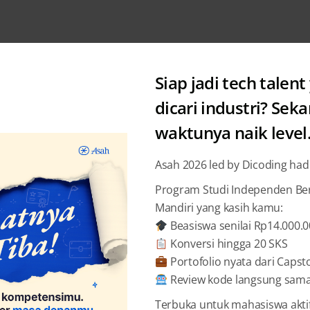
Siap jadi tech talent
dicari industri? Sek
waktunya naik level
Dicoding
Sto
Asah 2026 led by Dicoding had
Peroleh 
Program Studi Independen Bers
Mandiri yang kasih kamu:
dari Dic
Beasiswa senilai Rp14.000.
Konversi hingga 20 SKS
Audrey 
Portofolio nyata dari Capst
Review kode langsung sama 
Terbuka untuk mahasiswa akti
BAGIKAN