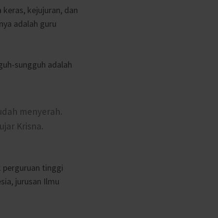
 keras, kejujuran, dan
unya adalah guru
gguh-sungguh adalah
mudah menyerah.
jar Krisna.
 perguruan tinggi
sia, jurusan Ilmu