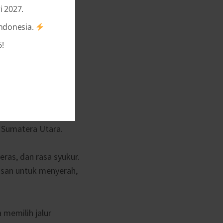
i 2027.
Indonesia.
!
va (22) menjadi
, Sumatera Utara.
eras, dan rasa syukur.
asan untuk menyerah,
 memilih jalur