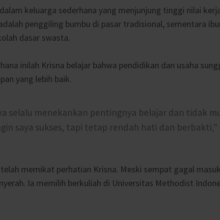
 dalam keluarga sederhana yang menjunjung tinggi nilai kerja
adalah penggiling bumbu di pasar tradisional, sementara ib
kolah dasar swasta.
rhana inilah Krisna belajar bahwa pendidikan dan usaha sun
pan yang lebih baik.
ya selalu menekankan pentingnya belajar dan tidak 
gin saya sukses, tapi tetap rendah hati dan berbakti,” u
gi telah memikat perhatian Krisna. Meski sempat gagal masuk
nyerah. Ia memilih berkuliah di Universitas Methodist Indone