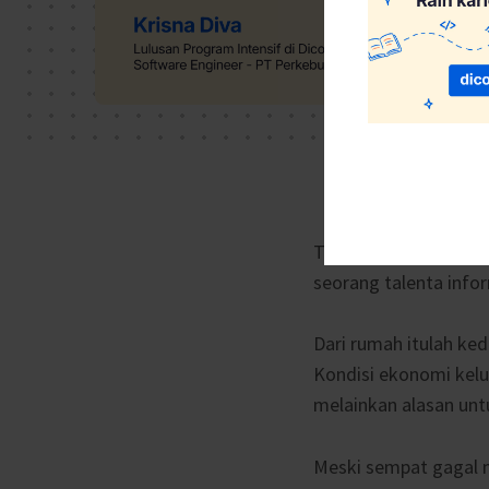
Tak semua orang bisa
seorang talenta info
Dari rumah itulah ked
Kondisi ekonomi kel
melainkan alasan untu
Meski sempat gagal ma