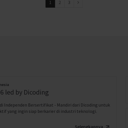
1
2
3
nesia
6 led by Dicoding
i Independen Bersertifikat - Mandiri dari Dicoding untuk
if yang ingin siap berkarier di industri teknologi.
Selengkapnya