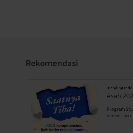
Rekomendasi
Dicoding Indo
Asah 202
Program Stud
mahasiswa akt