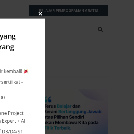
BELAJAR PEMROGRAMAN GRATIS
Close
this
module
 yang
arang
.
ir kembali!
ertifikat -
000
one Project
Expert + AI
f D3/D4/S1