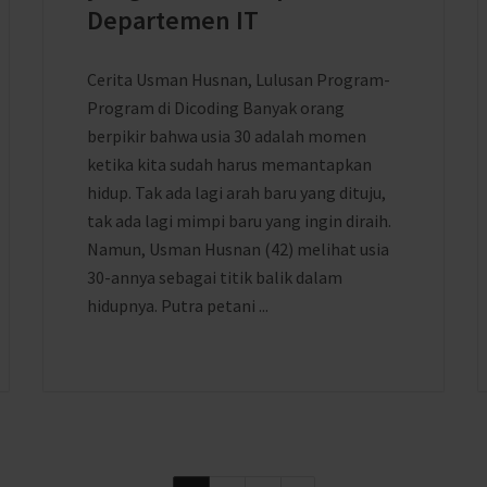
Departemen IT
Cerita Usman Husnan, Lulusan Program-
Program di Dicoding Banyak orang
berpikir bahwa usia 30 adalah momen
ketika kita sudah harus memantapkan
hidup. Tak ada lagi arah baru yang dituju,
tak ada lagi mimpi baru yang ingin diraih.
Namun, Usman Husnan (42) melihat usia
30-annya sebagai titik balik dalam
hidupnya. Putra petani ...