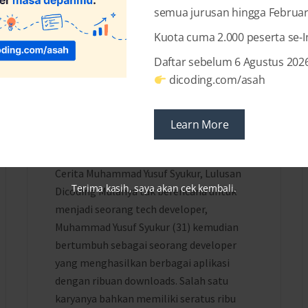
semua jurusan hingga Februar
Kuota cuma 2.000 peserta se-
Daftar sebelum 6 Agustus 2026
6 MONTHS AGO
BY
AUDREY DIWANTRI ALODIA
dicoding.com/asah
Hasilkan Aplikasi dengan
Ribuan Downloads setelah
Learn More
Belajar di Dicoding
Cerita Muhammad Yusuf Syukur, Lulusan
Terima kasih, saya akan cek kembali.
Dicoding Mulanya tak berencana untuk
menjadi seorang tech developer,
Muhammad Yusuf Syukur (31) kemudian
bertumbuh sebagai seorang developer
yang menghasilkan berbagai aplikasi
dengan ribuan downloads. Salah satu
karyanya bahkan memiliki seratus ribu