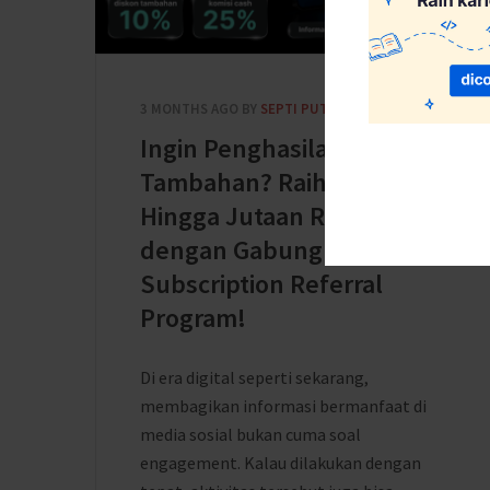
3 MONTHS AGO
BY
SEPTI PUTRI HENDARTO
Ingin Penghasilan
Tambahan? Raih Komisi
Hingga Jutaan Rupiah
dengan Gabung Dicoding
Subscription Referral
Program!
Di era digital seperti sekarang,
membagikan informasi bermanfaat di
media sosial bukan cuma soal
engagement. Kalau dilakukan dengan