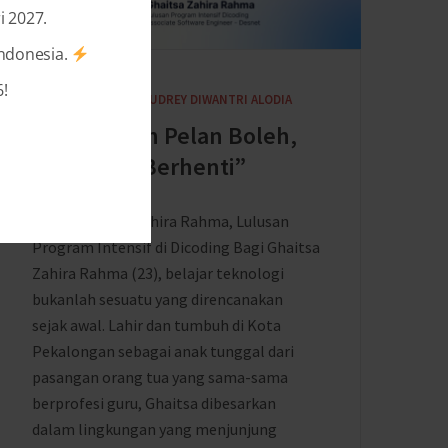
i 2027.
Indonesia.
!
6 MONTHS AGO
BY
AUDREY DIWANTRI ALODIA
“Melangkah Pelan Boleh,
asal Tidak Berhenti”
Cerita Ghaitsa Zahira Rahma, Lulusan
Program Intensif di Dicoding Bagi Ghaitsa
Zahira Rahma (23), belajar teknologi
bukanlah sesuatu yang direncanakan
sejak awal. Lahir dan tumbuh di Kota
Pekalongan sebagai anak tunggal dari
pasangan orang tua yang sama-sama
berprofesi guru, Ghaitsa dibesarkan
dalam lingkungan yang menjunjung