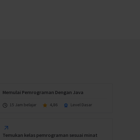
Memulai Pemrograman Dengan Java
15 Jam belajar
4,86
Level Dasar
Temukan kelas pemrograman sesuai minat