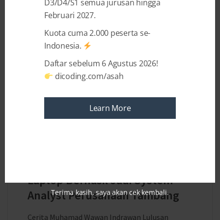
D3/D4/S1 semua jurusan hingga
Februari 2027.
Kuota cuma 2.000 peserta se-
Indonesia.
Daftar sebelum 6 Agustus 2026!
dicoding.com/asah
Learn More
3 MONTHS AGO
BY
GLADISTI GERALDIA
Mahasiswa Tukang Instal
Laptop Berhasil Jadi System
Analyst Perusahaan Tambang
Terima kasih, saya akan cek kembali.
Cerita Muhamad Wawan Indrawan Lulusan