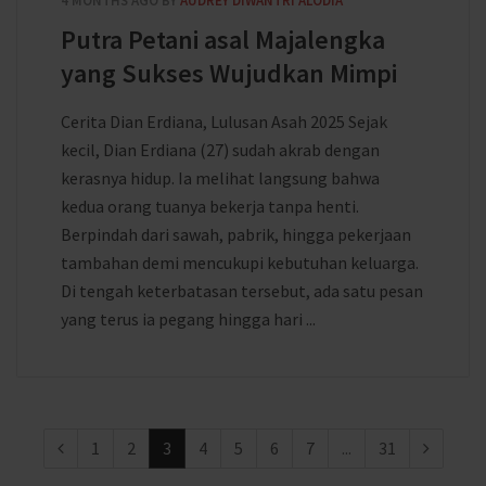
4 MONTHS AGO
BY
AUDREY DIWANTRI ALODIA
Putra Petani asal Majalengka
yang Sukses Wujudkan Mimpi
Cerita Dian Erdiana, Lulusan Asah 2025 Sejak
kecil, Dian Erdiana (27) sudah akrab dengan
kerasnya hidup. Ia melihat langsung bahwa
kedua orang tuanya bekerja tanpa henti.
Berpindah dari sawah, pabrik, hingga pekerjaan
tambahan demi mencukupi kebutuhan keluarga.
Di tengah keterbatasan tersebut, ada satu pesan
yang terus ia pegang hingga hari ...
1
2
3
4
5
6
7
...
31