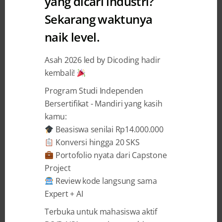
yang dicari industri?
Sekarang waktunya
naik level.
3 MONTHS AGO
BY
AUDREY DIWANTRI ALODIA
Minat pada Teknologi Tumbuh
Asah 2026 led by Dicoding hadir
kembali!
Sejak Belajar Mengotak-Atik
Drone
Program Studi Independen
Bersertifikat - Mandiri yang kasih
Cerita Erlangga Rizky Perdana Putra, Lulusan
kamu:
Coding Camp powered by DBS Foundation Rasa
Beasiswa senilai Rp14.000.000
penasaran sering kali menjadi kompas terbaik
Konversi hingga 20 SKS
bagi masa depan. Bagi Erlangga Rizky Perdana
Portofolio nyata dari Capstone
Putra (19), teknologi bukan sekadar alat,
Project
melainkan teka-teki yang harus dipecahkan.
Review kode langsung sama
Sejak SD, ia sudah gemar membongkar peralatan
Expert + AI
elektronik demi melihat isi di dalamnya. ...
Terbuka untuk mahasiswa aktif