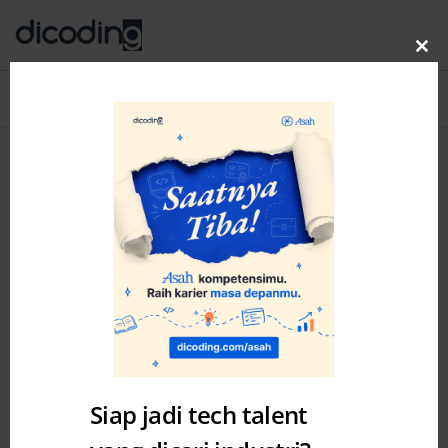
Clo
thi
Blog
MENU
mo
Category: Story
Siap jadi tech talent