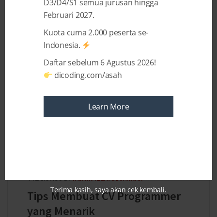
D3/D4/S1 semua jurusan hingga
teknologi, terutama dalam hal pemrograman
Februari 2027.
dan pengembangan aplikasi, ...
Kuota cuma 2.000 peserta se-
Indonesia.
Daftar sebelum 6 Agustus 2026!
dicoding.com/asah
Learn More
4 YEARS AGO
BY
YASMIN IZZATUL JANNAH
Terima kasih, saya akan cek kembali.
Tips Membuat CV Programmer
yang Menarik