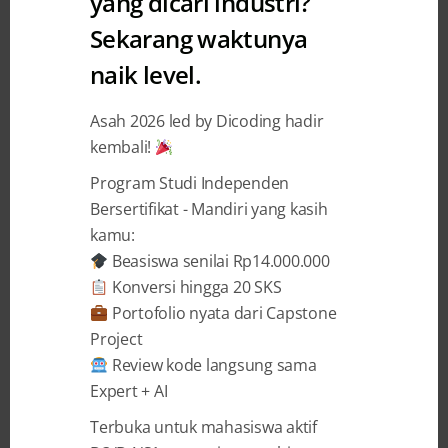
yang dicari industri?
Sekarang waktunya
naik level.
Asah 2026 led by Dicoding hadir
3 YEARS AGO
BY
YASMIN IZZATUL JANNAH
kembali!
Membangun Digital Nation
Program Studi Independen
Indonesia melalui Beasiswa
Bersertifikat - Mandiri yang kasih
IDCamp 2023
kamu:
Beasiswa senilai Rp14.000.000
Indonesia, dengan populasi lebih dari 270 juta
Konversi hingga 20 SKS
orang, telah menjadi salah satu pasar digital
Portofolio nyata dari Capstone
terbesar di dunia. Pertumbuhan ekonomi digital
Project
yang pesat dan perubahan gaya hidup
Review kode langsung sama
masyarakat Indonesia telah menciptakan
Expert + AI
permintaan yang tinggi akan talenta digital.
Terbuka untuk mahasiswa aktif
Dalam era ini, kemampuan untuk menguasai