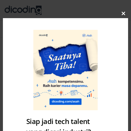
Clo
thi
Blog
MENU
mo
Siap jadi tech talent
Academy