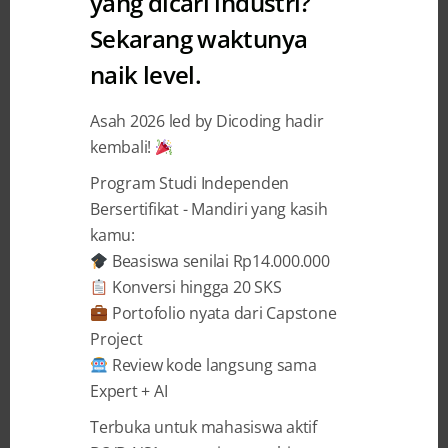
yang dicari industri?
Sekarang waktunya
Tips Belajar Programming
naik level.
dengan Cepat dan Efisien
Asah 2026 led by Dicoding hadir
Yasmin Izzatul Jannah
23 November 2022
kembali!
Program Studi Independen
BAGIKAN
Bersertifikat - Mandiri yang kasih
kamu:
Beasiswa senilai Rp14.000.000
Konversi hingga 20 SKS
Portofolio nyata dari Capstone
Project
Bagi para pemula yang baru masuk dunia
Review kode langsung sama
programming
pasti sering bertanya-tanya,
Expert + AI
“Bagaimana sih cara belajar
programming
yang cepat dan
efisien
?”
Terbuka untuk mahasiswa aktif