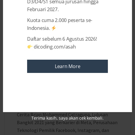
D3/D4/S1 semua jurusan hingga
Februari 2027.
Kuota cuma 2.000 peserta se-
Indonesia.
Daftar sebelum 6 Agustus 2026!
dicoding.com/asah
Learn More
2 YEARS AGO
BY
SHANDY PRADANA
Lulusan Teknik Dirgantara yang
Kini Berkarier di Meta
Cerita Brian Mohammed Catraguna, Lulusan
Terima kasih, saya akan cek kembali.
Bangkit 2021 yang Berkarier di Meta, Perusahaan
Teknologi Pemilik Facebook, Instagram, dan