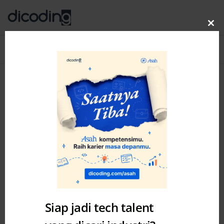
Clo
thi
Blog
MENU
mo
Category: Story
Siap jadi tech talent