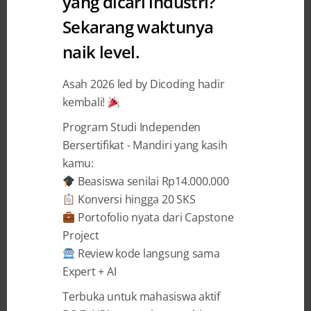
yang dicari industri?
Sekarang waktunya
naik level.
2 YEARS AGO
BY
SHANDY PRADANA
Karier Berkembang Pasca
Asah 2026 led by Dicoding hadir
kembali!
Belajar di Dicoding
Program Studi Independen
Menurut studi yang dilakukan oleh Global Market
Bersertifikat - Mandiri yang kasih
Insights, teknologi pada tahun 2024 diprediksi
kamu:
akan diwarnai oleh kemajuan pesat dalam bidang
Beasiswa senilai Rp14.000.000
AI. Steven Setiawan (30), seorang full stack
Konversi hingga 20 SKS
developer dengan pengalaman empat tahun,
Portofolio nyata dari Capstone
sangat menyadari hal itu. Ia merasa bahwa tren
Project
kecerdasan buatan ini akan semakin pesat pada
Review kode langsung sama
masa mendatang. “Jika ...
Expert + AI
Terbuka untuk mahasiswa aktif