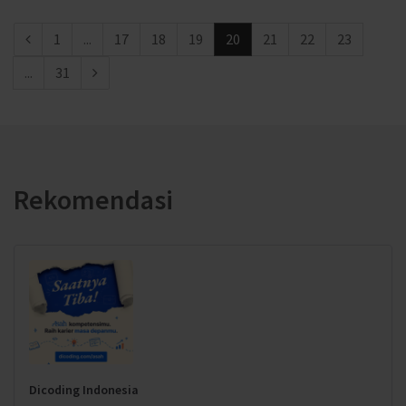
1
...
17
18
19
20
21
22
23
...
31
Rekomendasi
Dicoding Indonesia