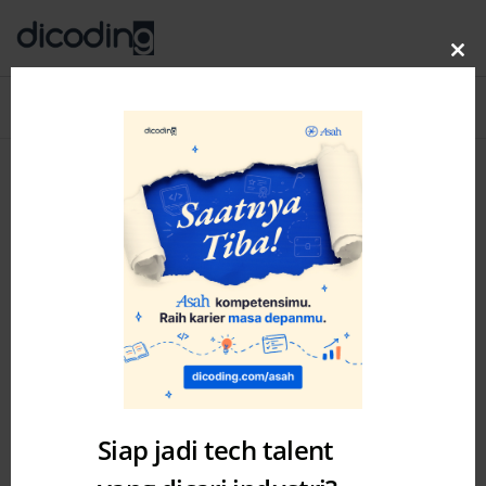
Clo
thi
Blog
MENU
mo
Siap jadi tech talent