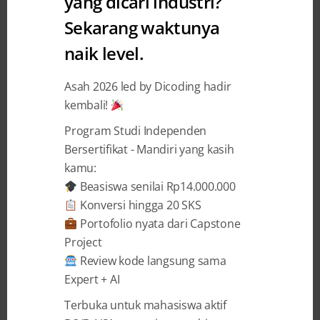
yang dicari industri?
Bangkit
Sekarang waktunya
Intip 3 Materi Baru AI dan 1
naik level.
Materi Cybersecurity di Bangkit
Asah 2026 led by Dicoding hadir
2024
kembali!
Audrey Diwantri Alodia
13 November 2023
Program Studi Independen
Bersertifikat - Mandiri yang kasih
kamu:
BAGIKAN
Beasiswa senilai Rp14.000.000
Konversi hingga 20 SKS
Portofolio nyata dari Capstone
Project
Review kode langsung sama
Expert + AI
Bangkit kembali hadir untuk tahun 2024 dan
kini dilengkapi dengan materi baru
Terbuka untuk mahasiswa aktif