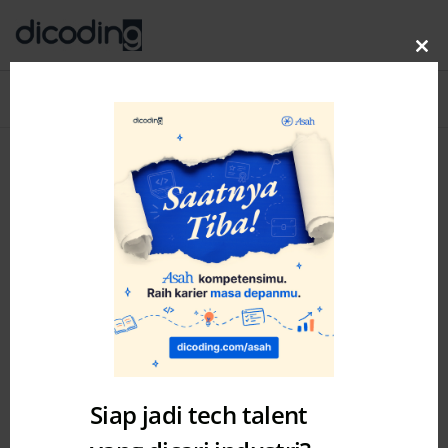
Clo
thi
Blog
MENU
mo
Category: Academy
Siap jadi tech talent