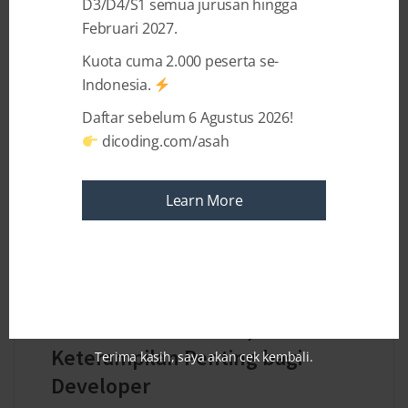
D3/D4/S1 semua jurusan hingga
Februari 2027.
Kuota cuma 2.000 peserta se-
Indonesia.
Daftar sebelum 6 Agustus 2026!
dicoding.com/asah
Learn More
2 YEARS AGO
BY
LIMYA OKTAVIANNI
Communication Skill,
Keterampilan Penting bagi
Terima kasih, saya akan cek kembali.
Developer