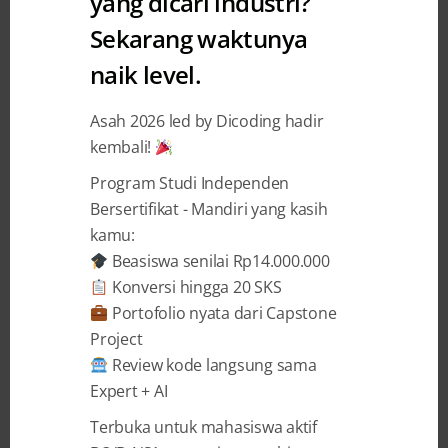
yang dicari industri?
Sekarang waktunya
naik level.
2 YEARS AGO
BY
AUDREY DIWANTRI ALODIA
Tiada Kata Lelah untuk
Asah 2026 led by Dicoding hadir
kembali!
Mempersiapkan Diri Jadi
Talenta Digital yang Berprestasi
Program Studi Independen
Bersertifikat - Mandiri yang kasih
Cerita Andrew Benedictus Jamesie, Talenta
kamu:
Digital Lulusan Program-Program Belajar di
Beasiswa senilai Rp14.000.000
Dicoding Mimpi akan tetap menjadi sekadar
Konversi hingga 20 SKS
mimpi jika kita tidak bangun dan
Portofolio nyata dari Capstone
mewujudkannya. Andrew Benedictus Jamesie (21)
Project
adalah seorang pemuda asal Medan yang
Review kode langsung sama
memilih untuk tidak hanya bangun demi
Expert + AI
mewujudkan mimpinya, tetapi juga memiliki
Terbuka untuk mahasiswa aktif
upaya lebih keras dibandingkan yang lain ...