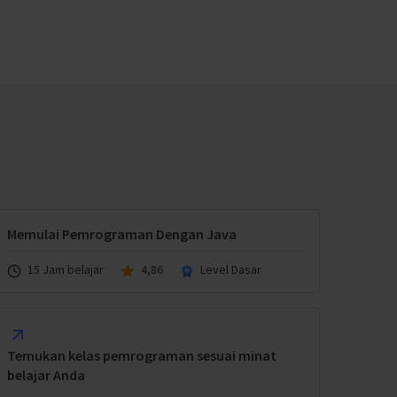
Memulai Pemrograman Dengan Java
15 Jam belajar
4,86
Level Dasar
Temukan kelas pemrograman sesuai minat
belajar Anda