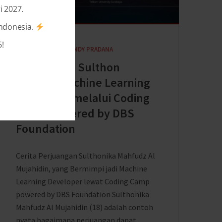
i 2027.
Indonesia.
!
2 YEARS AGO
BY
SHANDY PRADANA
Perjuangan Sulthon
Menjadi Machine Learning
Developer melalui Coding
Camp powered by DBS
Foundation
Cerita Perjuangan Sulthonika Mahfudz Al
Mujahidin, yang Bermimpi jadi Machine
Learning Developer lewat Coding Camp
powered by DBS Foundation Sulthonika
Mahfudz Al Mujahidin (18) adalah contoh
nyata bagaimana perjuangan dapat