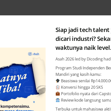
Siap jadi tech talent
dicari industri? Sek
waktunya naik level
Posts by: Shandy Pradana
Asah 2026 led by Dicoding had
Program Studi Independen Bers
Mandiri yang kasih kamu:
Beasiswa senilai Rp14.000.
Konversi hingga 20 SKS
Portofolio nyata dari Capst
Review kode langsung sama 
Terbuka untuk mahasiswa akti