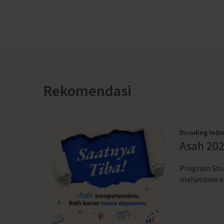
Rekomendasi
Dicoding Indo
Asah 202
Program Stud
mahasiswa akt