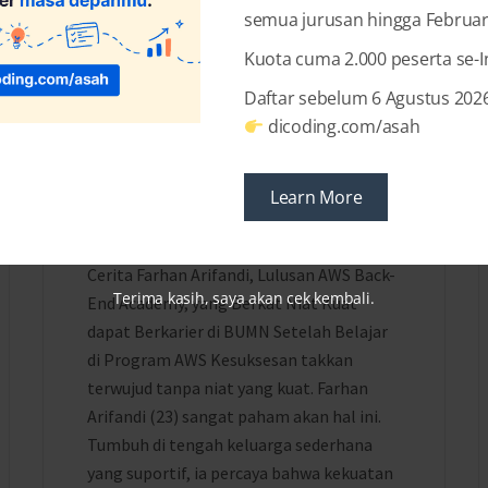
semua jurusan hingga Februar
Kuota cuma 2.000 peserta se-
Daftar sebelum 6 Agustus 2026
2 YEARS AGO
BY
SHANDY PRADANA
dicoding.com/asah
Kekuatan Niat Membawa
Farhan Memulai Karier di
Learn More
BUMN
Cerita Farhan Arifandi, Lulusan AWS Back-
Terima kasih, saya akan cek kembali.
End Academy, yang Berkat Niat Kuat
dapat Berkarier di BUMN Setelah Belajar
di Program AWS Kesuksesan takkan
terwujud tanpa niat yang kuat. Farhan
Arifandi (23) sangat paham akan hal ini.
Tumbuh di tengah keluarga sederhana
yang suportif, ia percaya bahwa kekuatan