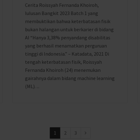
Cerita Roissyah Fernanda Khoiroh,
lulusan Bangkit 2023 Batch 1 yang
membuktikan bahwa keterbatasan fisik
bukan halangan untuk berkarier di bidang
AI “Hanya 3,38% penyandang disabilitas
yang berhasil menamatkan perguruan
tinggi di Indonesia.” – Katadata, 2021 Di
tengah keterbatasan fisik, Roissyah
Fernanda Khoiroh (24) menemukan
gairahnya dalam bidang machine learning
(ML). ...
1
2
3