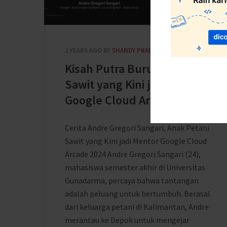
2 YEARS AGO
BY
SHANDY PRADANA
Kisah Putra Buruh Tani
Sawit yang Kini jadi Mentor
Google Cloud Arcade
Cerita Andre Gregori Sangari, Anak Petani
Sawit yang Kini jadi Mentor Google Cloud
Arcade 2024 Andre Gregori Sangari (24),
mahasiswa semester akhir di Universitas
Gunadarma, percaya bahwa tantangan
adalah peluang untuk bertumbuh. Berasal
dari keluarga petani di Kalimantan, Andre
merantau ke Depok untuk mengejar