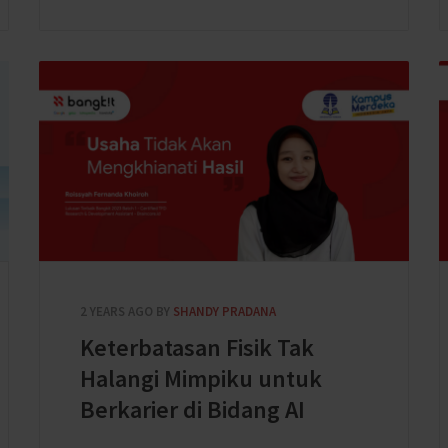
2 YEARS AGO
BY
SHANDY PRADANA
Keterbatasan Fisik Tak
Halangi Mimpiku untuk
Berkarier di Bidang AI