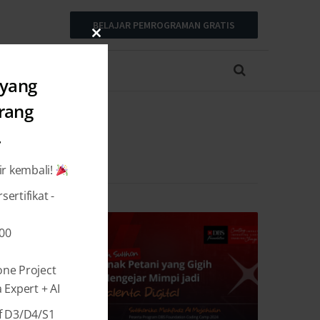
BELAJAR PEMROGRAMAN GRATIS
Close
this
module
 yang
arang
.
ir kembali!
ertifikat -
000
one Project
Expert + AI
f D3/D4/S1