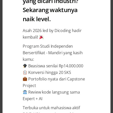
yang dicari industri?
Sekarang waktunya
Perbedaan UI/UX dan
naik level.
Pentingnya dalam Desain Digital
Asah 2026 led by Dicoding hadir
Shabilla Restu Yuniawati
21 October 2024
kembali!
Program Studi Independen
BAGIKAN
Bersertifikat - Mandiri yang kasih
kamu:
Beasiswa senilai Rp14.000.000
Konversi hingga 20 SKS
Portofolio nyata dari Capstone
Project
Dalam dunia desain produk digital, ada
Review kode langsung sama
istilah yang sering muncul, yaitu
UI (
user
Expert + AI
interface
)
dan
UX (
user experience
)
.
Mungkin kamu sering mendengar keduanya
Terbuka untuk mahasiswa aktif