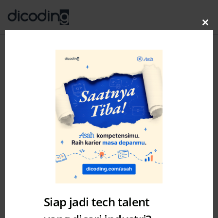
Clo
thi
Blog
MENU
mo
Siap jadi tech talent
Academy
UX Design