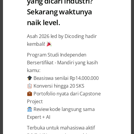
yang dicari industri?
Sekarang waktunya
Eksplorasi Perangkat Lunak dan
naik level.
Apps Script
Asah 2026 led by Dicoding hadir
Faridatul Nur Aidah
22 July 2023
kembali!
Program Studi Independen
BAGIKAN
Bersertifikat - Mandiri yang kasih
kamu:
Beasiswa senilai Rp14.000.000
Konversi hingga 20 SKS
Portofolio nyata dari Capstone
Project
Halo pembaca!
T
erima kasih telah
Review kode langsung sama
menyempatkan waktu luang kamu demi
Expert + AI
membaca artikel ini. Topik kali ini mungkin
tidak akan terasa asing, apalagi kamu sering
Terbuka untuk mahasiswa aktif