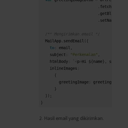
18
.
fetch
(
greeti
19
.
getBlob
(
)
20
.
setName
(
"gre
21
22
/** Mengirimkan email */
23
MailApp
.
sendEmail
(
{
24
to
:
email
,
25
subject
:
"Perkenalan"
,
26
htmlBody
:
`
<
p
>
Hi
$
{
name
}
,
salam 
ke
27
inlineImages
:
28
{
29
greetingImage
:
greetingImageBl
30
}
31
}
)
;
32
}
2. Hasil email yang dikirimkan.