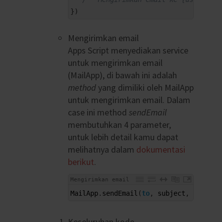
3
}
)
Mengirimkan email
Apps Script menyediakan service
untuk mengirimkan email
(MailApp), di bawah ini adalah
method
yang dimiliki oleh MailApp
untuk mengirimkan email. Dalam
case ini method
sendEmail
membutuhkan 4 parameter,
untuk lebih detail kamu dapat
melihatnya dalam
dokumentasi
berikut
.
Mengirimkan email
1
MailApp
.
sendEmail
(
to
,
subject
,
htmlbod
Keseluruhan kode