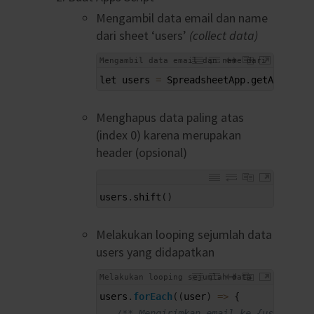
Mengambil data email dan name
dari sheet ‘users’
(collect data)
Mengambil data email dan name dari
1
sheet 'users'
let 
users
=
SpreadsheetApp
.
getActive
(
)
Menghapus data paling atas
(index 0) karena merupakan
header (opsional)
1
users
.
shift
(
)
Melakukan looping sejumlah data
users yang didapatkan
Melakukan looping sejumlah data
1
users yang didapatkan
users
.
forEach
(
(
user
)
=
>
{
2
/** Mengirimkan email ke {user} **/