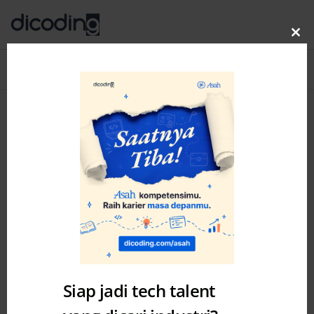
Clo
thi
Blog
MENU
mo
Siap jadi tech talent
Misc