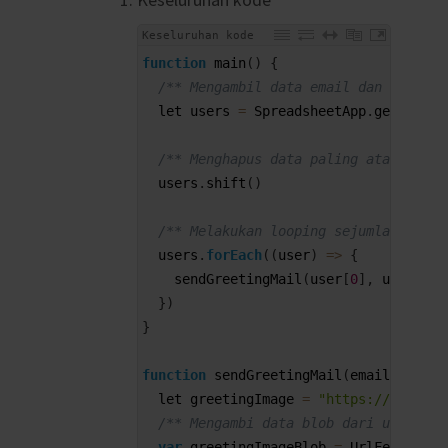
Keseluruhan kode
1
function
main
(
)
{
2
/** Mengambil data email dan name da
3
let 
users
=
SpreadsheetApp
.
getActive
4
5
/** Menghapus data paling atas (inde
6
users
.
shift
(
)
7
8
/** Melakukan looping sejumlah data 
9
users
.
forEach
(
(
user
)
=
>
{
10
sendGreetingMail
(
user
[
0
]
,
user
[
1
]
)
11
}
)
12
}
13
14
function
sendGreetingMail
(
email
,
name
)
15
let 
greetingImage
=
"https://images.
16
/** Mengambi data blob dari url gamb
17
var
greetingImageBlob
=
UrlFetchApp