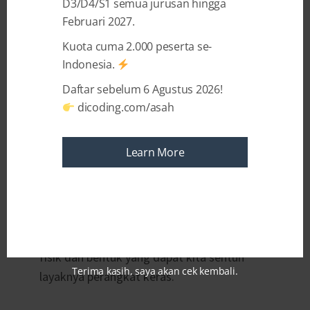
D3/D4/S1 semua jurusan hingga
berinteraksi dengannya. Selain itu, kamu
Februari 2027.
pasti sekarang sedang mengoperasikan hal
yang akan kita bahas di artikel ini.
Yap
, ialah
Kuota cuma 2.000 peserta se-
perangkat lunak (
software
) lawan dari
Indonesia.
perangkat keras (hardware), bentuk fisik
Daftar sebelum 6 Agustus 2026!
dari
smartphone
yang kamu pegang atau
dicoding.com/asah
monitor yang kamu lihat.
Learn More
Lalu, apakah kamu penasaran dengan
bentuk fisik dari perangkat lunak itu sendiri?
Sayangnya, berbeda dengan makna kata
“lunak” yang umumnya kita pahami, pada
perangkat lunak nyatanya tidak memiliki
fisik dan bentuk yang dapat kita sentuh
Terima kasih, saya akan cek kembali.
layaknya perangkat keras.