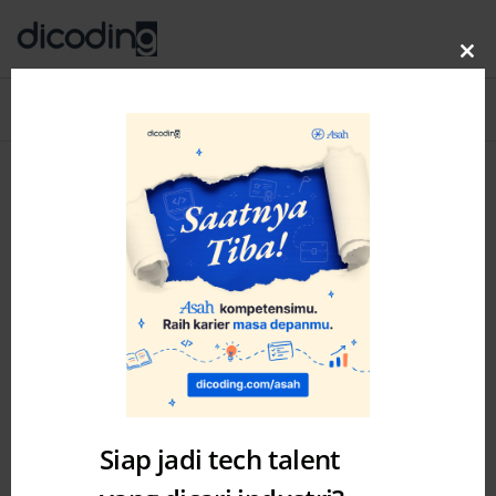
Clo
thi
Blog
MENU
mo
Posts by: Dicoding Intern
Siap jadi tech talent