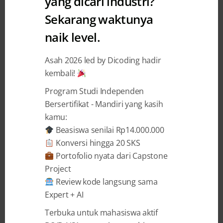
yang dicari industri?
Sekarang waktunya
naik level.
3 YEARS AGO
BY
DICODING INTERN
Apa Itu Kalkulus Dasar? Simak
Asah 2026 led by Dicoding hadir
kembali!
Pengertian dan Rumus-
Rumusnya!
Program Studi Independen
Bersertifikat - Mandiri yang kasih
Kalkulus merupakan salah satu materi
kamu:
matematika yang penting untuk dipelajari.
Beasiswa senilai Rp14.000.000
Dengan mempelajari kalkulus, kamu akan lebih
Konversi hingga 20 SKS
mudah dalam melakukan perhitungan dan
Portofolio nyata dari Capstone
analisis pada materi matematika dan fisika.
Project
Dalam fisika, materi yang dihitung dengan
Review kode langsung sama
menggunakan kalkulus dasar adalah titik berat,
Expert + AI
momen inersia dan GLBB (Gerak Lurus Berubah
Terbuka untuk mahasiswa aktif
Beraturan). Kalkulus juga merupakan ...