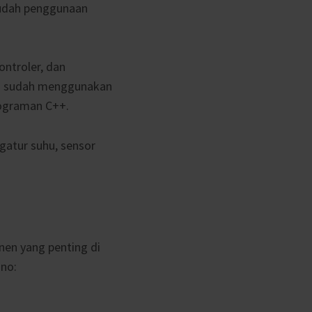
mudah penggunaan
ontroler, dan
uga sudah menggunakan
rograman C++.
atur suhu, sensor
nen yang penting di
ino: