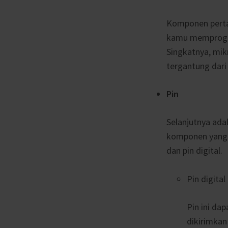
Komponen perta
kamu memprogra
Singkatnya, mikr
tergantung dari 
Pin
Selanjutnya ada
komponen yang a
dan pin digital.
Pin digital
Pin ini dap
dikirimkan