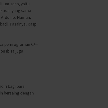
 luar sana, yaitu
 ukuran yang sama
n Arduino. Namun,
badi. Pasalnya, Raspi
asa pemrograman C++
n (bisa juga
diri bagi para
in bersaing dengan