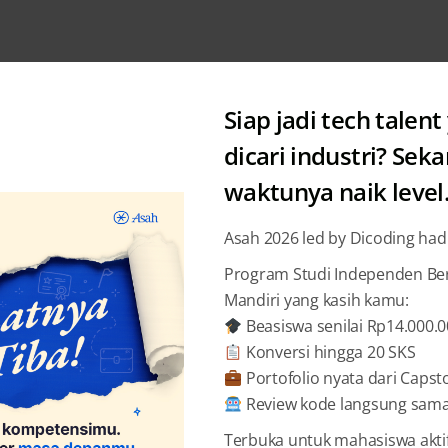
Siap jadi tech talent
dicari industri? Sek
waktunya naik level
Misc
Asah 2026 led by Dicoding had
Apa itu 
Program Studi Independen Bers
Mandiri yang kasih kamu:
Mendal
Beasiswa senilai Rp14.000.
Konversi hingga 20 SKS
Rony S
Portofolio nyata dari Capst
Review kode langsung sama 
Terbuka untuk mahasiswa akti
BAGIKAN