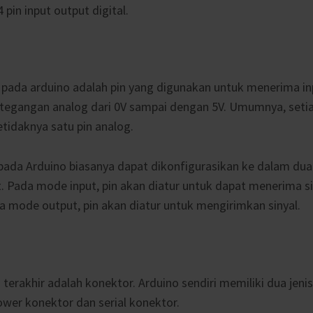
 pin input output digital.
 pada arduino adalah pin yang digunakan untuk menerima in
egangan analog dari 0V sampai dengan 5V. Umumnya, setiap
etidaknya satu pin analog.
 pada Arduino biasanya dapat dikonfigurasikan ke dalam dua
. Pada mode input, pin akan diatur untuk dapat menerima si
a mode output, pin akan diatur untuk mengirimkan sinyal.
erakhir adalah konektor. Arduino sendiri memiliki dua jeni
ower konektor dan serial konektor.