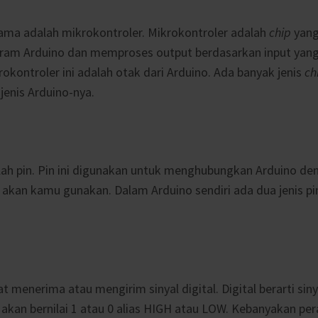
ma adalah mikrokontroler. Mikrokontroler adalah
chip
yang
m Arduino dan memproses output berdasarkan input yang 
okontroler ini adalah otak dari Arduino. Ada banyak jenis
ch
jenis Arduino-nya.
lah pin. Pin ini digunakan untuk menghubungkan Arduino de
kan kamu gunakan. Dalam Arduino sendiri ada dua jenis pin
at menerima atau mengirim sinyal digital. Digital berarti sin
 akan bernilai 1 atau 0 alias HIGH atau LOW. Kebanyakan pe