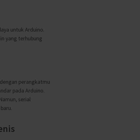
aya untuk Arduino.
ain yang terhubung
o dengan perangkatmu
andar pada Arduino.
Namun, serial
baru.
enis