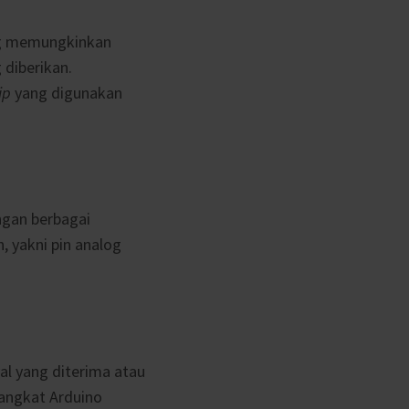
 memungkinkan
diberikan.
ip
yang digunakan
ngan berbagai
, yakni pin analog
yal yang diterima atau
rangkat Arduino