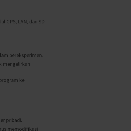
dul GPS, LAN, dan SD
lam bereksperimen.
uk mengalirkan
 program ke
r pribadi.
rus memodifikasi