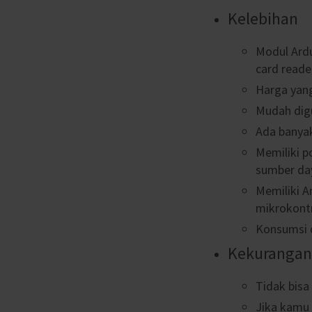
Kelebihan
Modul Ardu
card reade
Harga yang
Mudah dig
Ada banya
Memiliki p
sumber da
Memiliki A
mikrokontr
Konsumsi 
Kekurangan
Tidak bisa
Jika kamu