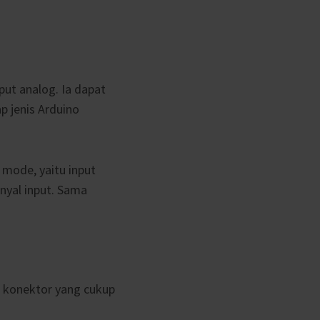
put analog. Ia dapat
 jenis Arduino
 mode, yaitu input
nyal input. Sama
s konektor yang cukup