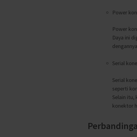
Power kon
Power kone
Daya ini d
dengannya,
Serial kon
Serial ko
seperti ko
Selain itu
konektor h
Perbandinga