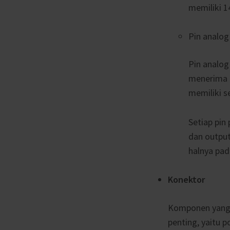
memiliki 14
Pin analog
Pin analog
menerima t
memiliki s
Setiap pin
dan output
halnya pad
Konektor
Komponen yang t
penting, yaitu p