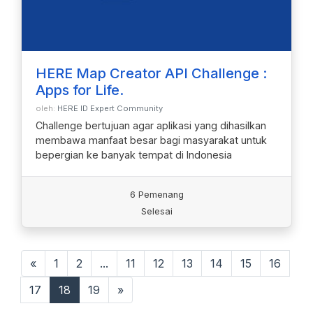
HERE Map Creator API Challenge :
Apps for Life.
oleh:
HERE ID Expert Community
Challenge bertujuan agar aplikasi yang dihasilkan
membawa manfaat besar bagi masyarakat untuk
bepergian ke banyak tempat di Indonesia
6 Pemenang
Selesai
«
1
2
...
11
12
13
14
15
16
17
18
19
»