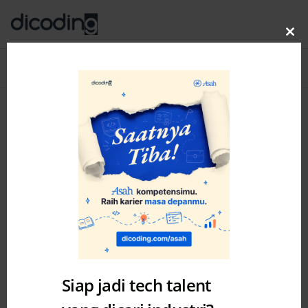
Clo
thi
Blog
MENU
mo
Siap jadi tech talent