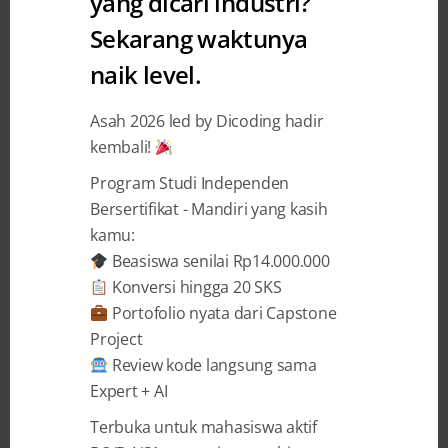
yang dicari industri?
#ceritadicoding : Story of
Sekarang waktunya
Dicoding
naik level.
Dicoding
secara resmi diluncurkan tanggal 5 Januari 2015
Asah 2026 led by Dicoding hadir
untuk menjembatani developer Indonesia dengan kebutuhan
kembali!
dan permintaan pasar yang semakin kompetitif. Melalui
Program Studi Independen
keempat pilar:
challenge, event, academy,
dan
jobs
,
dicoding
Bersertifikat - Mandiri yang kasih
secara giat bekerja untuk mewujudkan misinya
kamu:
Beasiswa senilai Rp14.000.000
menumbuhkembangkan ekosistem industri IT di Indonesia
Konversi hingga 20 SKS
dengan mengasah talenta terbaik menghasilkan produk
Portofolio nyata dari Capstone
teknologi unggul yang mampu bersaing di pasar lokal
Project
maupun global.
Review kode langsung sama
Expert + AI
BACA SELENGKAPNYA →
Terbuka untuk mahasiswa aktif