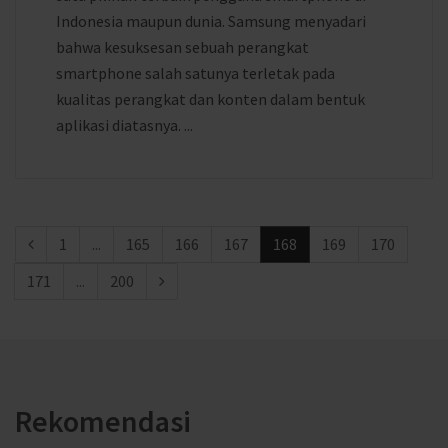
Indonesia maupun dunia. Samsung menyadari
bahwa kesuksesan sebuah perangkat
smartphone salah satunya terletak pada
kualitas perangkat dan konten dalam bentuk
aplikasi diatasnya. ...
1
...
165
166
167
168
169
170
171
...
200
Rekomendasi