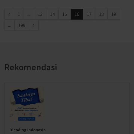
1
...
13
14
15
16
17
18
19
...
199
Rekomendasi
Dicoding Indonesia