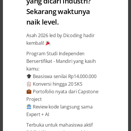
yang dicari industri?
#ceritadicoding : Story of
Sekarang waktunya
Dicoding
naik level.
Dicoding
secara resmi diluncurkan tanggal 5 Januari 2015
Asah 2026 led by Dicoding hadir
untuk menjembatani developer Indonesia dengan kebutuhan
kembali!
dan permintaan pasar yang semakin kompetitif. Melalui
Program Studi Independen
keempat pilar:
challenge, event, academy,
dan
jobs
,
dicoding
Bersertifikat - Mandiri yang kasih
secara giat bekerja untuk mewujudkan misinya
kamu:
Beasiswa senilai Rp14.000.000
menumbuhkembangkan ekosistem industri IT di Indonesia
Konversi hingga 20 SKS
dengan mengasah talenta terbaik menghasilkan produk
Portofolio nyata dari Capstone
teknologi unggul yang mampu bersaing di pasar lokal
Project
maupun global.
Review kode langsung sama
Expert + AI
BACA SELENGKAPNYA →
Terbuka untuk mahasiswa aktif