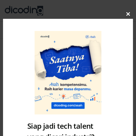
Clo
thi
Blog
MENU
mo
Siap jadi tech talent