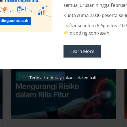
BACA SELENGKAPNYA →
semua jurusan hingga Februar
Kuota cuma 2.000 peserta se-
Daftar sebelum 6 Agustus 2026
dicoding.com/asah
Recent Posts
Learn More
Terima kasih, saya akan cek kembali.