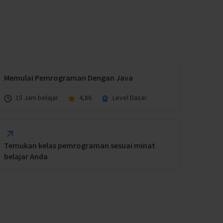
Memulai Pemrograman Dengan Java
15 Jam belajar
4,86
Level Dasar
Temukan kelas pemrograman sesuai minat
belajar Anda