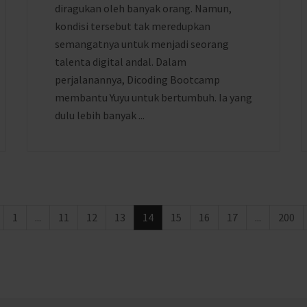
diragukan oleh banyak orang. Namun,
kondisi tersebut tak meredupkan
semangatnya untuk menjadi seorang
talenta digital andal. Dalam
perjalanannya, Dicoding Bootcamp
membantu Yuyu untuk bertumbuh. Ia yang
dulu lebih banyak ...
1
...
11
12
13
14
15
16
17
...
200