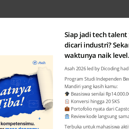
Siap jadi tech talent
dicari industri? Sek
waktunya naik level
#ceritadicoding : Story 
Asah 2026 led by Dicoding had
Dicoding
secara resmi diluncurkan tanggal 5
Program Studi Independen Bers
Indonesia dengan kebutuhan dan permintaan
Mandiri yang kasih kamu:
pilar:
challenge, event, academy,
Beasiswa senilai Rp14.000.
dan
jobs
,
dic
Konversi hingga 20 SKS
menumbuhkembangkan ekosistem industri IT 
Portofolio nyata dari Capst
menghasilkan produk teknologi unggul yang 
Review kode langsung sama 
Terbuka untuk mahasiswa akti