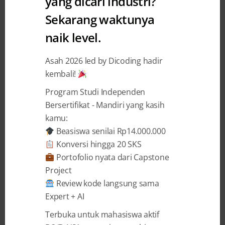
yang dicari industri?
Sekarang waktunya
Kesalahan Pada CSS yang Sering
naik level.
Terjadi
Asah 2026 led by Dicoding hadir
Rony Setiawan
24 July 2021
kembali!
Program Studi Independen
BAGIKAN
Bersertifikat - Mandiri yang kasih
kamu:
Beasiswa senilai Rp14.000.000
Konversi hingga 20 SKS
Portofolio nyata dari Capstone
Project
Para web developer pasti sudah paham betul
Review kode langsung sama
dalam membuat sebuah situs agar situs
Expert + AI
berjalan dengan optimal dan sesuai dengan
tujuan pembuatannya. Tapi, tidak jarang
Terbuka untuk mahasiswa aktif