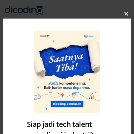
Clo
thi
Blog
MENU
mo
Siap jadi tech talent
Academy