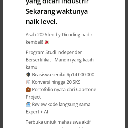
yang dicari industri?
Sekarang waktunya
Inilah 5 Pekerjaan IT Paling
naik level.
Dicari Tahun 2024
Asah 2026 led by Dicoding hadir
Limya Oktavianni
17 April 2024
kembali!
Program Studi Independen
BAGIKAN
Bersertifikat - Mandiri yang kasih
kamu:
Beasiswa senilai Rp14.000.000
Konversi hingga 20 SKS
Portofolio nyata dari Capstone
Project
Dalam beberapa tahun terakhir ini, kita
Review kode langsung sama
sering mendengar atau membaca kabar
Expert + AI
tentang sulitnya mencari pekerjaan dalam
bidang
teknologi
. Namun, kamu tidak perlu
Terbuka untuk mahasiswa aktif