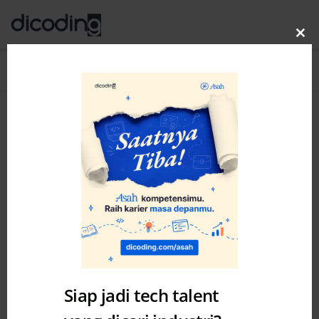
Clo
thi
Blog
MENU
mo
Siap jadi tech talent
Misc