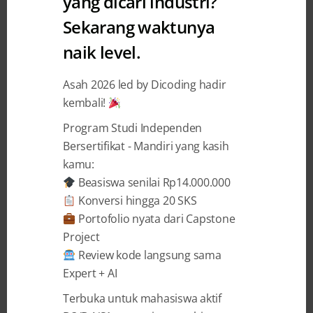
yang dicari industri?
Sekarang waktunya
BAGIKAN
naik level.
Asah 2026 led by Dicoding hadir
kembali!
Program Studi Independen
Cerita Achmad Fandi Santoso, Mahasiswa
Bersertifikat - Mandiri yang kasih
Institut Agama Islam Negeri Kudus yang
kamu:
Bertumbuh dan Belajar
Problem Solving
di
Beasiswa senilai Rp14.000.000
Coding Camp powered by DBS Foundation
Konversi hingga 20 SKS
Portofolio nyata dari Capstone
“Kita tidak bisa melakukan
Project
Review kode langsung sama
problem solving
dengan tingkat
Expert + AI
pemikiran yang sama seperti saat
masalah tersebut tercipta.”
Terbuka untuk mahasiswa aktif