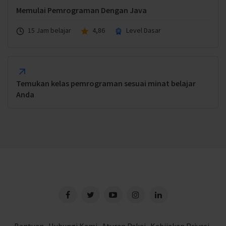
Memulai Pemrograman Dengan Java
15 Jam belajar
4,86
Level Dasar
Temukan kelas pemrograman sesuai minat belajar
Anda
Bantuan
Hubungi Kami
Aturan Pakai
Kebijakan Privasi