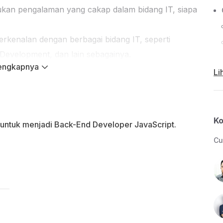
ukan pengalaman yang cakap dalam bidang IT, siapa
rkenalan dengan berbagai bidang IT, seperti
Development, dan lain sebagainya.
engkapnya
Li
Ko
untuk menjadi Back-End Developer JavaScript.
gin memulai karirnya di bidang cloud computing
Cu
tensi internasional milik AWS.
melek IT sehingga wajib memiliki dan dapat
aik.
hingga tidak ada prasyarat dalam pemahaman
berkomitmen, benar-benar punya rasa ingin tahu,