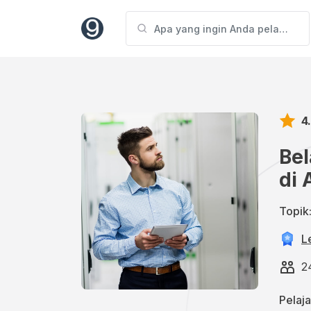
4
Bel
di
Topik
L
2
Pelaj