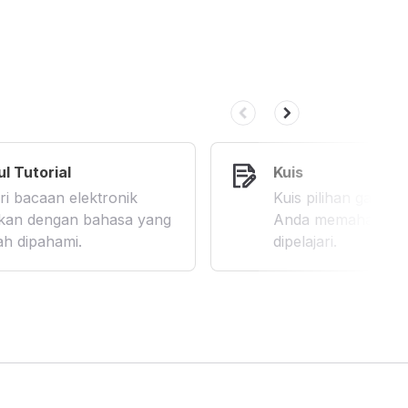
l Tutorial
Kuis
ri bacaan elektronik
Kuis pilihan gand
jikan dengan bahasa yang
Anda memahami ma
h dipahami.
dipelajari.