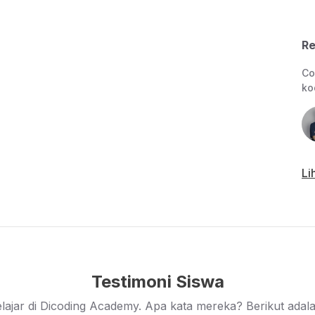
ena sebaik apa pun materi kelas ini, tidak akan
uk belajar, berlatih, dan mencoba.
Re
mi AWS Cloud dengan segala jenis layanan,
Co
a.
ko
Li
Testimoni Siswa
lajar di Dicoding Academy. Apa kata mereka? Berikut adalah