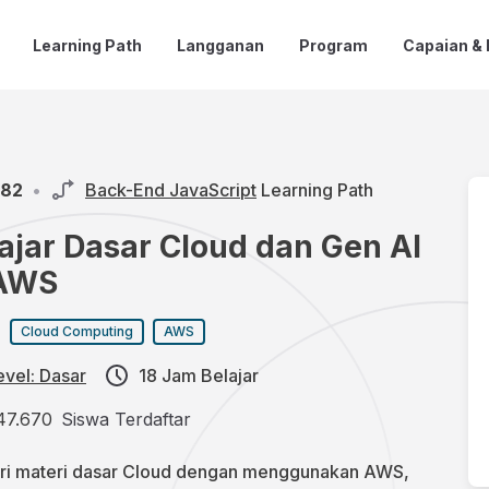
Learning Path
Langganan
Program
Capaian &
.82
•
Back-End JavaScript
Learning Path
ajar Dasar Cloud dan Gen AI
 AWS
:
Cloud Computing
AWS
evel: Dasar
18 Jam Belajar
47.670
Siswa Terdaftar
ari materi dasar Cloud dengan menggunakan AWS,