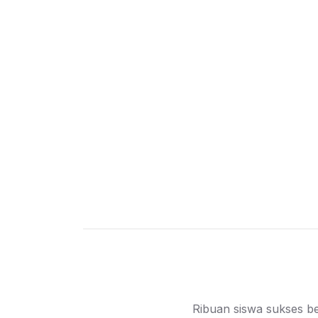
dan tertarik pada subjek materi, kar
berguna tanpa keseriusan siswa unt
Di akhir kelas, siswa dapat memaha
infrastruktur global, hingga hargany
Ribuan siswa sukses be