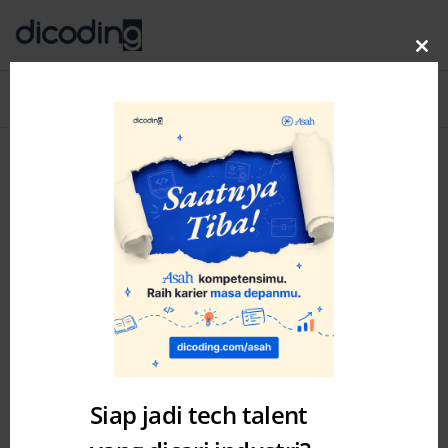
Clo
thi
Blog
MENU
mo
Category: Challenge
Siap jadi tech talent