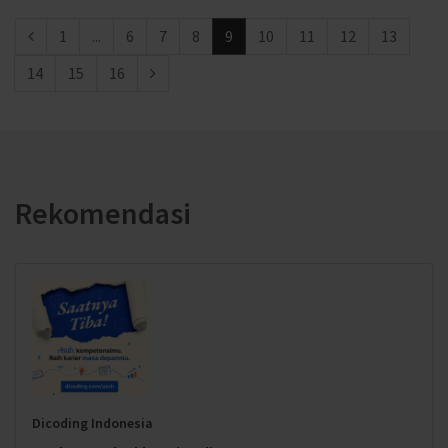
1
...
6
7
8
9
10
11
12
13
14
15
16
Rekomendasi
Dicoding Indonesia