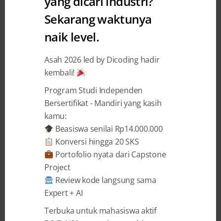
yang dicari industri?
Sekarang waktunya
naik level.
9 YEARS AGO
BY
DICODING INDONESIA
Selamat Kepada para
Asah 2026 led by Dicoding hadir
kembali!
Pemenang Samsung Galaxy
SDK Tematik Challenge – Hari
Program Studi Independen
Bersertifikat - Mandiri yang kasih
Inovasi Indonesia
kamu:
Beasiswa senilai Rp14.000.000
Samsung, sebagai salah satu produsen
Konversi hingga 20 SKS
perangkat terkemuka yang telah merilis
Portofolio nyata dari Capstone
beragam perangkat dengan sistem operasi
Project
Android dalam seri Galaxy, telah menjadi salah
Review kode langsung sama
satu pilihan terbaik pengguna smartphone di
Expert + AI
Indonesia maupun dunia. Samsung menyadari
bahwa kesuksesan sebuah perangkat
Terbuka untuk mahasiswa aktif
smartphone salah satunya terletak pada