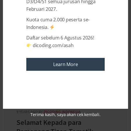
D3/D4/S1 semua jurusan hingga
kualitas perangkat dan konten dalam bentuk
Februari 2027.
aplikasi diatasnya. ...
Kuota cuma 2.000 peserta se-
Indonesia.
Daftar sebelum 6 Agustus 2026!
dicoding.com/asah
Learn More
9 YEARS AGO
BY
DICODING INDONESIA
Terima kasih, saya akan cek kembali.
Selamat Kepada para