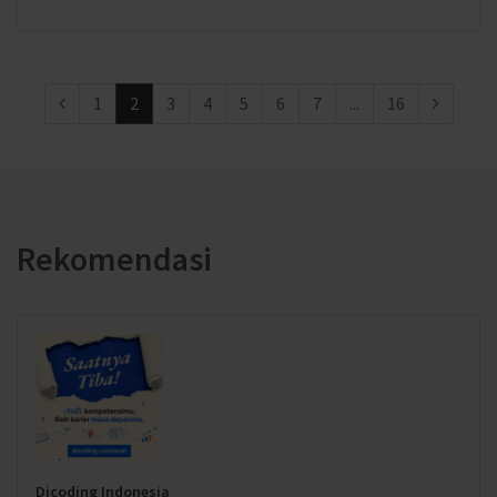
1
2
3
4
5
6
7
...
16
Rekomendasi
Dicoding Indonesia