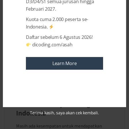
D3/D4/S1 semua jurusan hingga
Februari 2027.
Kuota cuma 2.000 peserta se-
Indonesia.
Daftar sebelum 6 Agustus 2026!
dicoding.com/asah
Learn More
5 YEARS AGO
BY
DICODING INDONESIA
7th Anniversary Dicoding
Indonesia
Terima kasih, saya akan cek kembali.
Masih ada kesempatan untuk mendapatkan