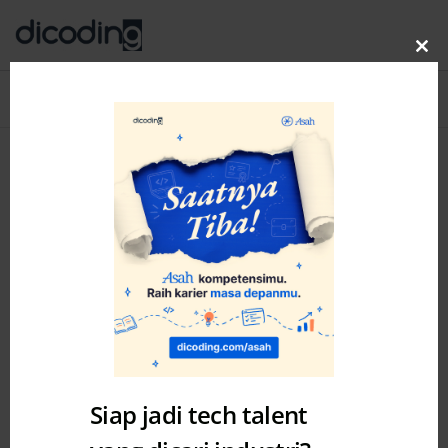
Clo
thi
Blog
MENU
mo
Category: Challenge
Siap jadi tech talent