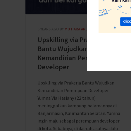
6 YEARS AGO
BY
MUTIARA ARUMSARI
Upskilling via Prakerja
Bantu Wujudkan
Kemandirian Perempuan
Developer
Upsklling via Prakerja Bantu Wujudkan
Kemandirian Perempuan Developer
Yumna Via Hasiany (22 tahun)
meninggalkan kampung halamannya di
Banjarmasin, Kalimantan Selatan. Yumna
ingin maju sebagai perempuan developer
di kota. Sebabnya, di daerah asalnya dulu