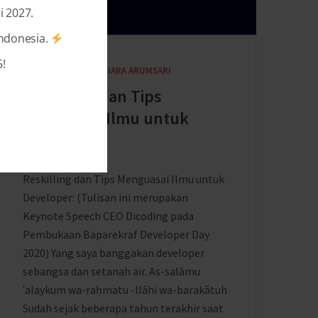
i 2027.
Indonesia.
!
6 YEARS AGO
BY
MUTIARA ARUMSARI
Reskilling dan Tips
Menguasai Ilmu untuk
Developer
Reskilling dan Tips Menguasai Ilmu untuk
Developer: (Tulisan ini merupakan
Keynote Speech CEO Dicoding pada
Pembukaan Baparekraf Developer Day
2020) Yang saya banggakan developer
sebangsa dan setanah air. As-salāmu
ʿalaykum wa-raḥmatu -llāhi wa-barakātuh
Sudah sejak beberapa tahun terakhir saat