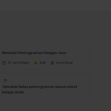
Memulai Pemrograman Dengan Java
15 Jam belajar
4,86
Level Dasar
Temukan kelas pemrograman sesuai minat
belajar Anda