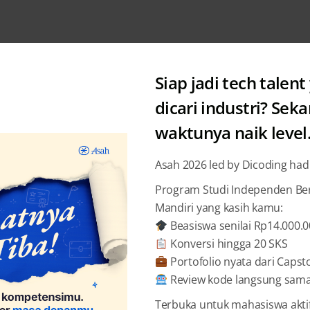
Siap jadi tech talent
dicari industri? Sek
waktunya naik level
Category: Academy
Asah 2026 led by Dicoding had
Program Studi Independen Bers
Mandiri yang kasih kamu:
Beasiswa senilai Rp14.000.
Konversi hingga 20 SKS
Portofolio nyata dari Capst
Review kode langsung sama 
Terbuka untuk mahasiswa akti