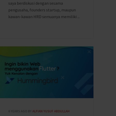
saya berdiskusi dengan sesama
pengusaha, founders startup, maupun
kawan-kawan HRD semuanya memiliki ...
6 YEARS AGO
BY
ALFIAN YUSUF ABDULLAH