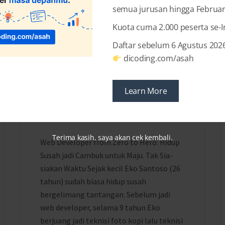
semua jurusan hingga Februar
Kuota cuma 2.000 peserta se-
Daftar sebelum 6 Agustus 2026
6 YEARS AGO
BY
MUTIARA ARUMSARI
dicoding.com/asah
Web Developer from Zero
to Hero: Hidup Susah jadi
Learn More
Cambuk untuk Maju. Tak
Sia-siakan Waktu
Terima kasih, saya akan cek kembali.
Web Developer from Zero to Hero: Hidup
Susah jadi Cambuk untuk Maju. Tak Sia-
siakan Waktu Sejak kecil Eko Santoso (26
tahun) sudah biasa hidup susah
bergelimang tantangan. Sebelum jadi
web developer, selama 9 tahun Eko
berjuang jadi teknisi foto kopi lalu teknisi