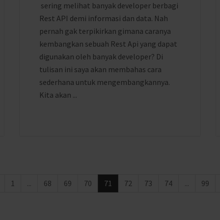
sering melihat banyak developer berbagi
Rest API demi informasi dan data. Nah
pernah gak terpikirkan gimana caranya
kembangkan sebuah Rest Api yang dapat
digunakan oleh banyak developer? Di
tulisan ini saya akan membahas cara
sederhana untuk mengembangkannya.
Kita akan ...
1
...
68
69
70
71
72
73
74
...
99