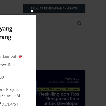
BELAJAR PEMROGRAMAN GRATIS
Close
this
module
 yang
arang
.
ir kembali!
ertifikat -
000
one Project
Expert + AI
f D3/D4/S1