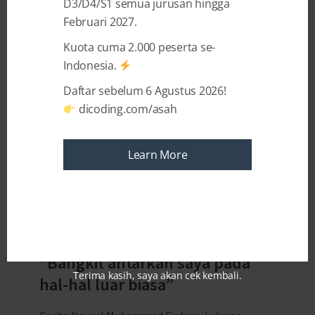
mengenai teknologi. Dari ketekunannya ...
D3/D4/S1 semua jurusan hingga
Februari 2027.
Kuota cuma 2.000 peserta se-
Indonesia.
Daftar sebelum 6 Agustus 2026!
dicoding.com/asah
Learn More
4 YEARS AGO
BY
AUDREY DIWANTRI ALODIA
“Bangkit antarkan saya pada
Terima kasih, saya akan cek kembali.
hal-hal luar biasa”