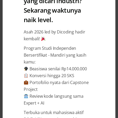
yang dicari industri?
Sekarang waktunya
naik level.
Asah 2026 led by Dicoding hadir
4 YEARS AGO
BY
AUDREY DIWANTRI ALODIA
kembali!
Beasiswa di Dicoding Beri Ilmu
Program Studi Independen
Teknologi Sekelas Industri
Bersertifikat - Mandiri yang kasih
kamu:
Cerita Aufa Billah Putra Jazama, Lulusan
Beasiswa senilai Rp14.000.000
Program-Program Beasiswa di Dicoding yang
Konversi hingga 20 SKS
Bekerja di Tokopedia “Senang membekali diri
Portofolio nyata dari Capstone
dengan ilmu” adalah kalimat yang paling
Project
menggambarkan diri Aufa Billah Putra Jazama
Review kode langsung sama
(24). Ia merupakan seorang pemuda asal Provinsi
Expert + AI
Aceh yang merantau ke Pulau Jawa untuk
memperoleh pengetahuan seluas-luasnya
Terbuka untuk mahasiswa aktif