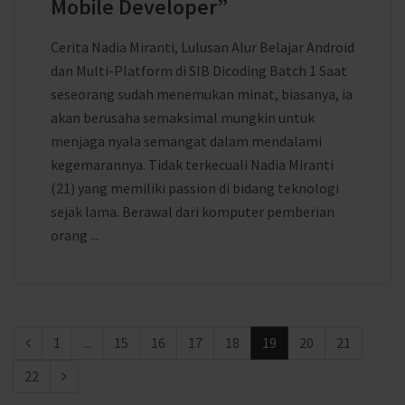
Mobile Developer”
Cerita Nadia Miranti, Lulusan Alur Belajar Android
dan Multi-Platform di SIB Dicoding Batch 1 Saat
seseorang sudah menemukan minat, biasanya, ia
akan berusaha semaksimal mungkin untuk
menjaga nyala semangat dalam mendalami
kegemarannya. Tidak terkecuali Nadia Miranti
(21) yang memiliki passion di bidang teknologi
sejak lama. Berawal dari komputer pemberian
orang ...
1
...
15
16
17
18
19
20
21
22