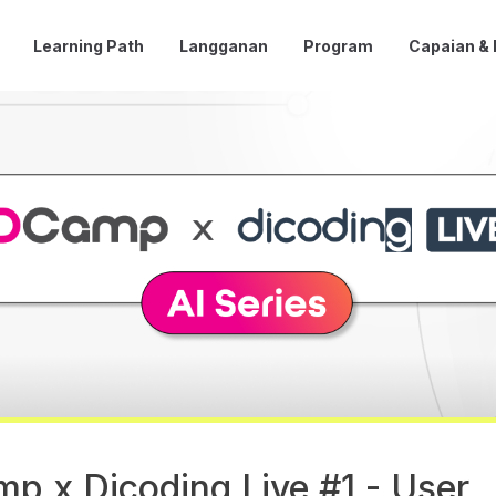
Learning Path
Langganan
Program
Capaian &
p x Dicoding Live #1 - User,