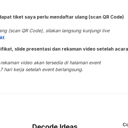
pat tiket saya perlu mendaftar ulang (scan QR Code)
ng (scan QR Code), silakan langsung kunjungi live
kt
.
fikat, slide presentasi dan rekaman video setelah acar
n rekaman video akan tersedia di halaman event
 hari kerja setelah event berlangsung.
C
Decode Ideas