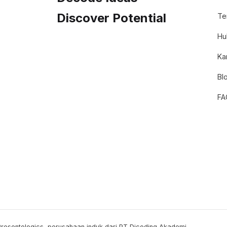
Discover Potential
Te
Hu
Ka
Bl
FA
Presentologics, perusahaan induk dari PT Dicoding Akademi