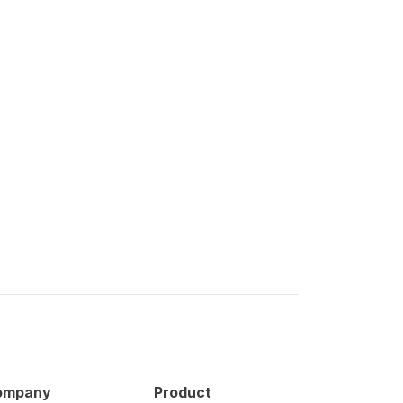
a
ompany
Product