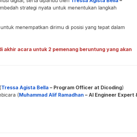
i digital, serta dipandu oleh
Tressa Agista Bella
–
embedah strategi nyata untuk menentukan langkah
an untuk menempatkan dirimu di posisi yang tepat dalam
di akhir acara untuk 2 pemenang beruntung yang akan
(
Tressa Agista Bella
– Program Officer at Dicoding
)
bicara (
Muhammad Alif Ramadhan
– AI Engineer Expert 