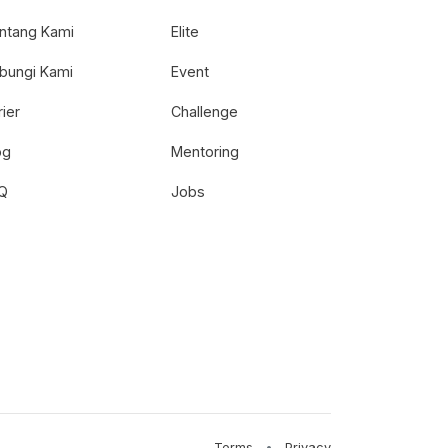
ntang Kami
Elite
bungi Kami
Event
rier
Challenge
og
Mentoring
Q
Jobs
Terms
•
Privacy