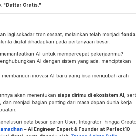
ik
"Daftar Gratis."
n lagi sekadar tren sesaat, melainkan telah menjadi
fonda
talenta digital dihadapkan pada pertanyaan besar:
memanfaatkan AI untuk mempercepat pekerjaanmu?
nghubungkan AI dengan sistem yang ada, menciptakan
 membangun inovasi AI baru yang bisa mengubah arah
abannya akan menentukan
siapa dirimu di ekosistem AI
, ser
, dan menjadi bagian penting dari masa depan dunia kerja
buatan.
menelusuri peta besar peran User, Integrator, hingga Creat
Ramadhan
– AI Engineer Expert & Founder at Perfect10