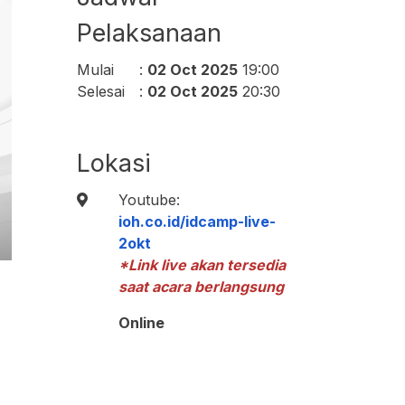
Pelaksanaan
Mulai
:
02 Oct 2025
19:00
Selesai
:
02 Oct 2025
20:30
Lokasi
Youtube:
ioh.co.id/idcamp-live-
2okt
*Link live akan tersedia
saat acara berlangsung
Online