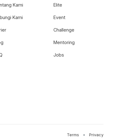
ntang Kami
Elite
bungi Kami
Event
rier
Challenge
og
Mentoring
Q
Jobs
Terms
•
Privacy