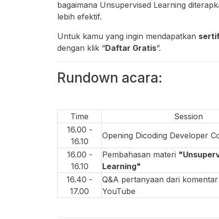
bagaimana Unsupervised Learning diterapka
lebih efektif.
Untuk kamu yang ingin mendapatkan
serti
dengan klik “
Daftar Gratis
”.
Rundown acara:
Time
Session
16.00 -
Opening Dicoding Developer C
16.10
16.00 -
Pembahasan materi
"Unsuperv
16.10
Learning"
16.40 -
Q&A pertanyaan dari komentar
17.00
YouTube