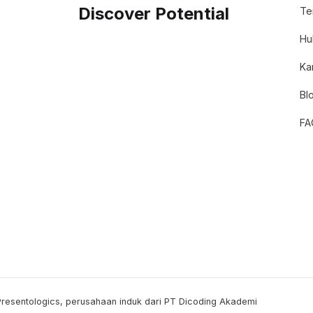
Discover Potential
Te
Hu
Ka
Bl
FA
Presentologics, perusahaan induk dari PT Dicoding Akademi