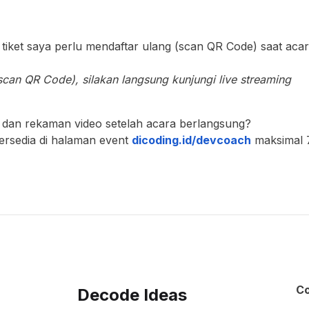
tiket saya perlu mendaftar ulang (scan QR Code) saat aca
can QR Code), silakan langsung kunjungi live streaming
t dan rekaman video setelah acara berlangsung?
tersedia di halaman event
dicoding.id/devcoac
h
maksimal 
C
Decode Ideas