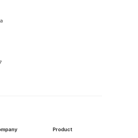
ra
7
ompany
Product