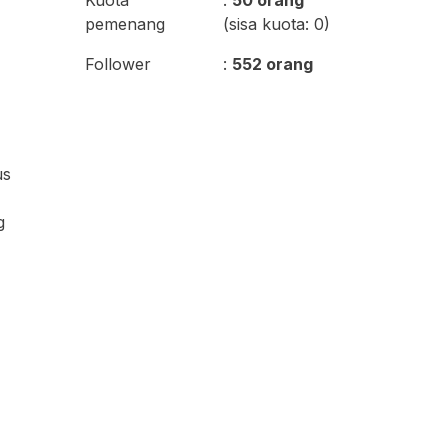
Kuota
:
50 orang
pemenang
(sisa kuota: 0)
Follower
:
552 orang
us
g