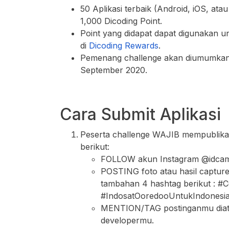
50 Aplikasi terbaik (Android, iOS, a
1,000 Dicoding Point.
Point yang didapat dapat digunakan un
di
Dicoding Rewards
.
Pemenang challenge akan diumumkan m
September 2020.
Cara Submit Aplikasi
Peserta challenge WAJIB mempublikasi
berikut:
FOLLOW akun Instagram @idcam
POSTING foto atau hasil capture
tambahan 4 hashtag berikut : #
#IndosatOoredooUntukIndonesia,
MENTION/TAG postinganmu diata
developermu.