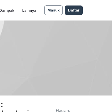
Masuk
Daftar
 Dampak
Lainnya
:
Hadiah: