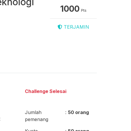
eknologi
1000
Pts
TERJAMIN
Challenge Selesai
Jumlah
:
50 orang
t
pemenang