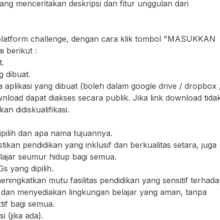
 menceritakan deskripsi dan fitur unggulan dari
e platform challenge, dengan cara klik tombol "MASUKKAN
 berikut :
t.
g dibuat.
a aplikasi yang dibuat (boleh dalam google drive / dropbox 
wnload dapat diakses secara publik. Jika link download tida
an didiskualifikasi.
pilih dan apa nama tujuannya.
an pendidikan yang inklusif dan berkualitas setara, juga
ajar seumur hidup bagi semua.
s yang dipilih.
ngkatkan mutu fasilitas pendidikan yang sensitif terhada
as dan menyediakan lingkungan belajar yang aman, tanpa
tif bagi semua.
i (jika ada).