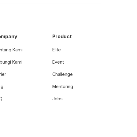
ompany
Product
ntang Kami
Elite
bungi Kami
Event
rier
Challenge
og
Mentoring
Q
Jobs