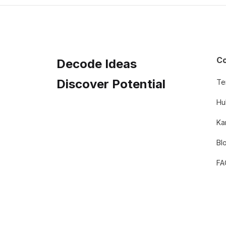
C
Decode Ideas
Discover Potential
Te
Hu
Ka
Bl
FA