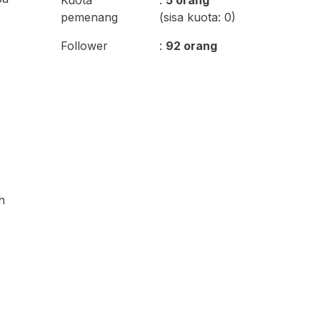
Kuota
:
5 orang
pemenang
(sisa kuota: 0)
Follower
:
92 orang
o
h