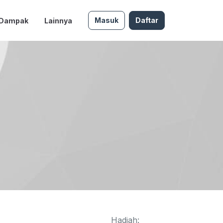
Masuk
Daftar
 Dampak
Lainnya
Hadiah: