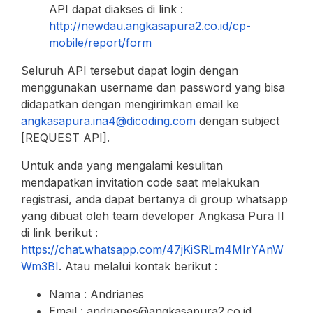
API dapat diakses di link :
http://newdau.angkasapura2.co.id/
cp-
mobile/report/form
Seluruh API tersebut dapat login dengan
menggunakan username dan password yang bisa
didapatkan dengan mengirimkan email ke
angkasapura.ina4@dicoding.com
dengan subject
[REQUEST API].
Untuk anda yang mengalami kesulitan
mendapatkan invitation code saat melakukan
registrasi, anda dapat bertanya di group whatsapp
yang dibuat oleh team developer Angkasa Pura II
di link berikut :
https://chat.whatsapp.com/47jKiSRLm4MIrYAnW
Wm3BI
. Atau melalui kontak berikut :
Nama : Andrianes
Email : andrianes@angkasapura2.co.id