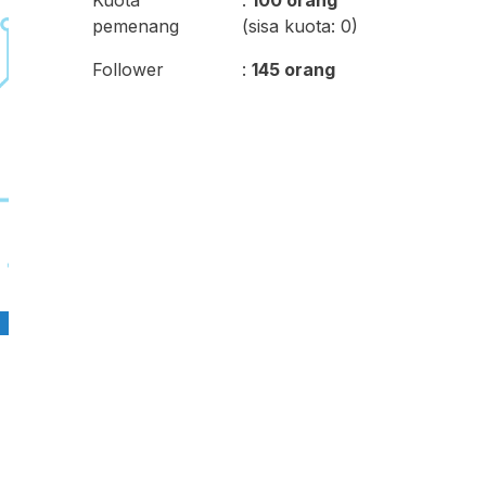
Kuota
:
100 orang
pemenang
(sisa kuota: 0)
Follower
:
145 orang