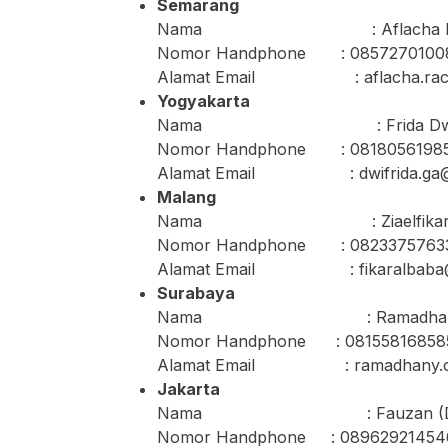
Semarang
Nama : Aflacha Imadid
Nomor Handphone : 0857270100
Alamat Email : aflacha.rach
Yogyakarta
Nama : Frida Dw
Nomor Handphone : 0818056198
Alamat Email : dwifrida.ga@g
Malang
Nama : Ziaelfikar A
Nomor Handphone : 0823375763
Alamat Email : fikaralbaba@
Surabaya
Nama : Ramadhany C
Nomor Handphone : 08155816858
Alamat Email : ramadhany.ca
Jakarta
Nama : Fauzan (Dailys
Nomor Handphone : 08962921454