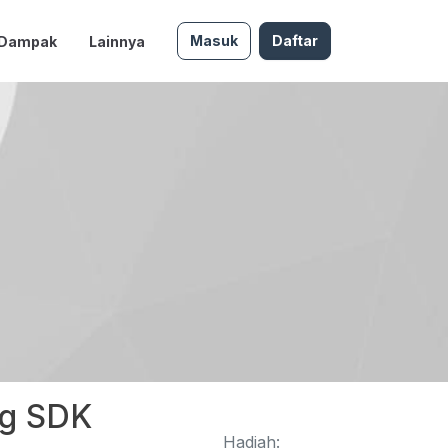
Masuk
Daftar
 Dampak
Lainnya
ng SDK
Hadiah: