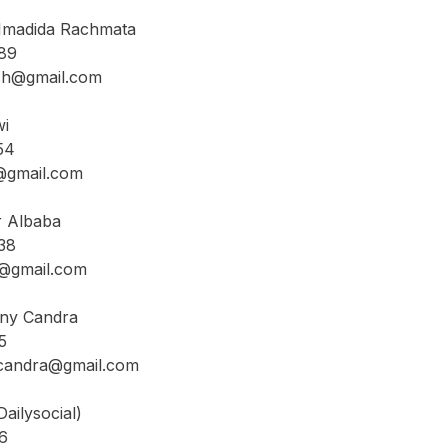
a Rachmata
89
@gmail.com
i
54
mail.com
lbaba
38
gmail.com
andra
5
ndra@gmail.com
ocial)
6