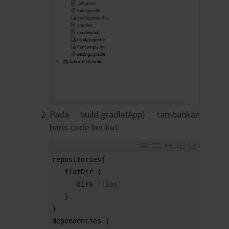
Pada build.gradle(App) tambahkan
baris code berikut:
1
repositories
{
2
flatDir
{
3
dirs
'libs'
4
}
5
}
6
dependencies
{