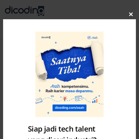
Clo
thi
Blog
MENU
mo
Academy
Siap jadi tech talent