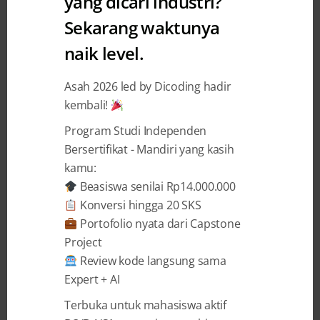
Tutorial Samsung Galaxy SDK : S
yang dicari industri?
Pen Features
Sekarang waktunya
naik level.
Dicoding Indonesia
26 April 2017
Asah 2026 led by Dicoding hadir
kembali!
BAGIKAN
Program Studi Independen
Bersertifikat - Mandiri yang kasih
kamu:
Beasiswa senilai Rp14.000.000
Konversi hingga 20 SKS
Portofolio nyata dari Capstone
Project
×
Kami telah membuat tulisan
Review kode langsung sama
sebelumnya mengenai Tutorial
Expert + AI
Instalasi Samsung Galaxy SDK di link
berikut:
Terbuka untuk mahasiswa aktif
https://www.dicoding.com/blog/tutorial-