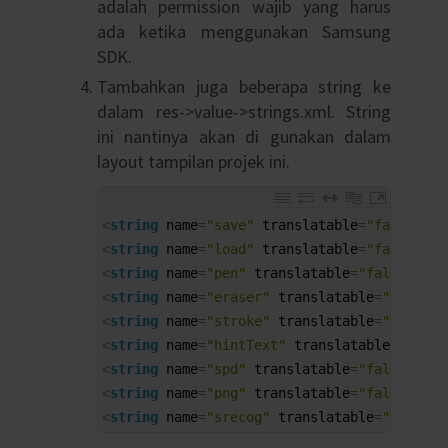
adalah permission wajib yang harus
ada ketika menggunakan Samsung
SDK.
Tambahkan juga beberapa string ke
dalam res->value->strings.xml. String
ini nantinya akan di gunakan dalam
layout tampilan projek ini.
1
<
string
name
=
"save"
translatable
=
"false"
>
sa
2
<
string
name
=
"load"
translatable
=
"false"
>
lo
3
<
string
name
=
"pen"
translatable
=
"false"
>
pen
4
<
string
name
=
"eraser"
translatable
=
"false"
>
5
<
string
name
=
"stroke"
translatable
=
"false"
>
6
<
string
name
=
"hintText"
translatable
=
"false
7
<
string
name
=
"spd"
translatable
=
"false"
>
.
sp
8
<
string
name
=
"png"
translatable
=
"false"
>
.
pn
9
<
string
name
=
"srecog"
translatable
=
"false"
>