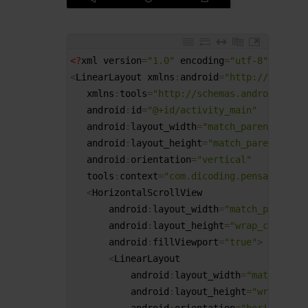
1
<?
xml 
version
=
"1.0"
encoding
=
"utf-8"
?>
2
<
LinearLayout 
xmlns
:
android
=
"http://schemas
3
xmlns
:
tools
=
"http://schemas.android.com/
4
android
:
id
=
"@+id/activity_main"
5
android
:
layout_width
=
"match_parent"
6
android
:
layout_height
=
"match_parent"
7
android
:
orientation
=
"vertical"
8
tools
:
context
=
"com.dicoding.pensample.Ma
9
<
HorizontalScrollView
10
android
:
layout_width
=
"match_parent"
11
android
:
layout_height
=
"wrap_content"
12
android
:
fillViewport
=
"true"
>
13
<
LinearLayout
14
android
:
layout_width
=
"match_pare
15
android
:
layout_height
=
"wrap_cont
16