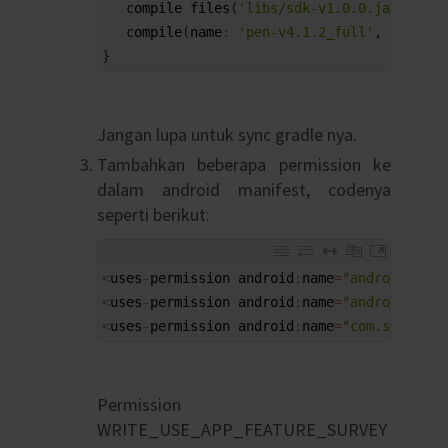
7
compile 
files
(
'libs/sdk-v1.0.0.jar'
)
8
compile
(
name
:
'pen-v4.1.2_full'
,
ext
:
'a
9
}
Jangan lupa untuk sync gradle nya.
Tambahkan beberapa permission ke
dalam android manifest, codenya
seperti berikut:
1
<
uses
-
permission 
android
:
name
=
"android.perm
2
<
uses
-
permission 
android
:
name
=
"android.perm
3
<
uses
-
permission 
android
:
name
=
"com.samsung.
Permission
WRITE_USE_APP_FEATURE_SURVEY