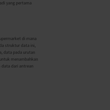
adi yang pertama
supermarket di mana
da struktur data ini,
ya, data pada urutan
s untuk menambahkan
data dari antrean