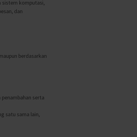
m sistem komputasi,
pesan, dan
, maupun berdasarkan
an penambahan serta
ng satu sama lain,