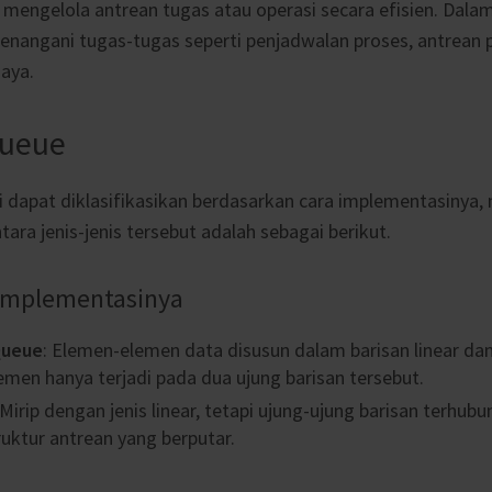
mengelola antrean tugas atau operasi secara efisien. Dala
enangani tugas-tugas seperti penjadwalan proses, antrean 
aya.
Queue
ini dapat diklasifikasikan berdasarkan cara implementasinya
ara jenis-jenis tersebut adalah sebagai berikut.
 Implementasinya
Queue
: Elemen-elemen data disusun dalam barisan linear d
men hanya terjadi pada dua ujung barisan tersebut.
 Mirip dengan jenis linear, tetapi ujung-ujung barisan terhubu
uktur antrean yang berputar.