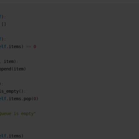
f
)
:
[
]
f
)
:
elf
.
items
)
==
0
,
item
)
:
ppend
(
item
)
)
:
is_empty
(
)
:
elf
.
items
.
pop
(
0
)
Queue is empty"
elf
.
items
)