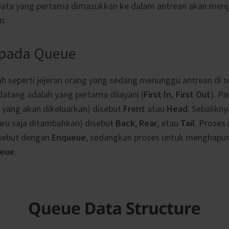
 data yang pertama dimasukkan ke dalam antrean akan menj
n.
O pada Queue
ah seperti jejeran orang yang sedang menunggu antrean di 
atang adalah yang pertama dilayani (
First In, First Out
). Pa
 yang akan dikeluarkan) disebut
Front
atau
Head
. Sebalikn
baru saja ditambahkan) disebut
Back
,
Rear
, atau
Tail
. Prose
isebut dengan
Enqueue
, sedangkan proses untuk menghapus 
eue
.