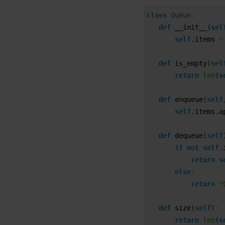
1
class
Queue
:
2
def
__init__
(
sel
3
self
.
items
=
4
5
def
is_empty
(
sel
6
return
len
(
s
7
8
def
enqueue
(
self
9
self
.
items
.
a
10
11
def
dequeue
(
self
12
if
not
self
.
13
return
s
14
else
:
15
return
"
16
17
def
size
(
self
)
:
18
return
len
(
s