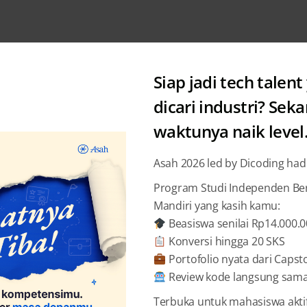
Siap jadi tech talent
dicari industri? Sek
waktunya naik level
Development
Asah 2026 led by Dicoding had
Struktur
Program Studi Independen Bers
Mandiri yang kasih kamu:
Fungsi, 
Beasiswa senilai Rp14.000.
Konversi hingga 20 SKS
Rizki 
Portofolio nyata dari Capst
Review kode langsung sama 
Terbuka untuk mahasiswa akti
BAGIKAN