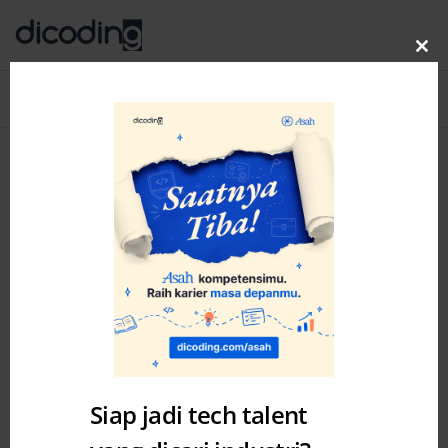
Clo
thi
Blog
MENU
mo
Siap jadi tech talent
Academy
Modul