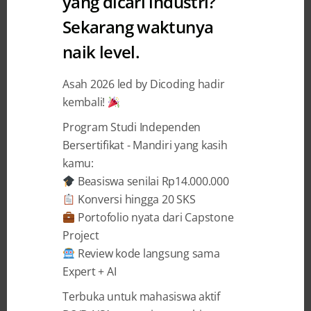
yang dicari industri?
Sekarang waktunya
Respon Developer Terhadap
naik level.
Dinamika Tren Artificial
Intelligence
Asah 2026 led by Dicoding hadir
kembali!
Sesaka Aji
11 May 2024
Program Studi Independen
Bersertifikat - Mandiri yang kasih
kamu:
BAGIKAN
Beasiswa senilai Rp14.000.000
Konversi hingga 20 SKS
Portofolio nyata dari Capstone
Project
Review kode langsung sama
Respon Developer
Expert + AI
Terhadap Dinamika Tren
Terbuka untuk mahasiswa aktif