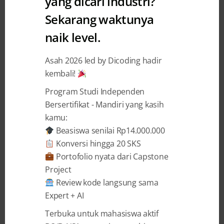
yang dicari industri?
Sekarang waktunya
Audrey Diwantri Alodia
19 August 2024
naik level.
BAGIKAN
Asah 2026 led by Dicoding hadir
kembali!
Program Studi Independen
Bersertifikat - Mandiri yang kasih
kamu:
Cerita Sulastri, Lulusan Coding Camp
Beasiswa senilai Rp14.000.000
powered by DBS Foundation 2023 dari Alur
Konversi hingga 20 SKS
Belajar
Front-End Developer
Portofolio nyata dari Capstone
Project
Review kode langsung sama
“Walaupun Bapak cuma petani,
Expert + AI
anakku harus lebih sukses dari
Terbuka untuk mahasiswa aktif
Bapak, ya.”