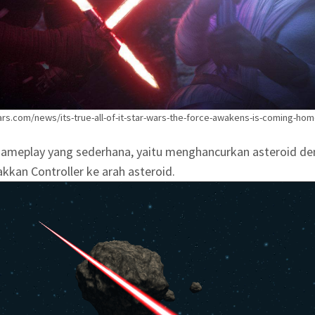
wars.com/news/its-true-all-of-it-star-wars-the-force-awakens-is-coming-ho
ameplay yang sederhana, yaitu menghancurkan asteroid de
kkan Controller ke arah asteroid.