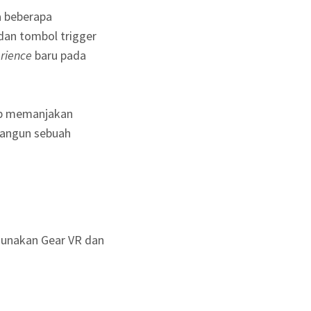
a beberapa
dan tombol trigger
rience
baru pada
iap memanjakan
bangun sebuah
gunakan Gear VR dan