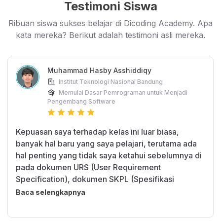
Testimoni Siswa
Ribuan siswa sukses belajar di Dicoding Academy. Apa
kata mereka? Berikut adalah testimoni asli mereka.
Muhammad Hasby Asshiddiqy
Institut Teknologi Nasional Bandung
Memulai Dasar Pemrograman untuk Menjadi
Pengembang Software
Kepuasan saya terhadap kelas ini luar biasa,
banyak hal baru yang saya pelajari, terutama ada
hal penting yang tidak saya ketahui sebelumnya di
pada dokumen URS (User Requirement
Specification), dokumen SKPL (Spesifikasi
Kebutuhan Perangkat Lunak), dan dokumentasi
Baca selengkapnya
tenis aplikasi