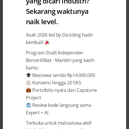
yang dicari industri?
Sekarang waktunya
Kenali 5 Prinsip Desain
naik level.
Homepage Dicoding
Asah 2026 led by Dicoding hadir
Lalu Aan
5 January 2021
kembali!
Program Studi Independen
BAGIKAN
Bersertifikat - Mandiri yang kasih
kamu:
Beasiswa senilai Rp14.000.000
Konversi hingga 20 SKS
Portofolio nyata dari Capstone
Project
Setelah sebelumnya kami bercerita
Review kode langsung sama
mengenai kilas balik tampilan website dan
Expert + AI
perjalanan Dicoding pada artikel
Sambut
Tampilan Baru Homepage Dicoding
, kali ini
Terbuka untuk mahasiswa aktif