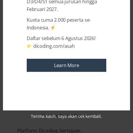
D3/D4/S1 semua jurusan hingga
kami ingin berbagi bagaimana proses dan
Februari 2027.
prinsip-prinsip yang kami gunakan dalam
merombak homepage
dicoding.com
.
Kuota cuma 2.000 peserta se-
Indonesia.
Daftar sebelum 6 Agustus 2026!
dicoding.com/asah
Learn More
Dicoding Design Principles
Terima kasih, saya akan cek kembali.
Platform Dicoding bertujuan