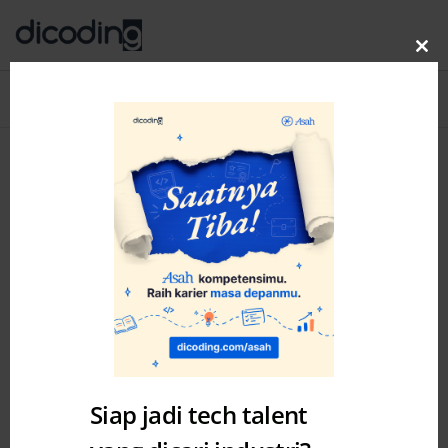
Clo
thi
Blog
MENU
mo
Siap jadi tech talent
Development
News